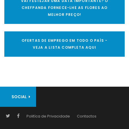
VAI FESTEJAR UMA DATA IMPORTANTE? O
CHEFPANDA FORNECE-LHE AS FLORES AO
MELHOR PREÇO!
OFERTAS DE EMPREGO EM TODO O PAÍS -
VEJA A LISTA COMPLETA AQUI
SOCIAL
Politíca de Privacidade
Contactos