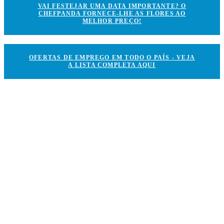
VAI FESTEJAR UMA DATA IMPORTANTE? O
CHEFPANDA FORNECE-LHE AS FLORES AO
MELHOR PREÇO!
OFERTAS DE EMPREGO EM TODO O PAÍS - VEJA
A LISTA COMPLETA AQUI