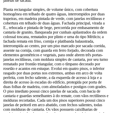
janelas de sacada.
Planta rectangular simples, de volume único, com cobertura
homogénea em telhado de quatro águas, interrompidos por duas
trapeiras, em madeira pintada de verde, com janelas rectilíneas e
cobertura em telhado de duas águas. Fachada principal, virada a
E., rebocada e pintada de bege, percorrida por embasamento de
cantaria de granito, flanqueada por cunhais apilastrados da ordem
colossal toscana, rematados por plinto e urna do tipo Médicis; a
fachada remata em friso, cornija e platibanda balaustrada,
interrompida ao centro, por um piso marcado por sacada corrida,
assente na cornija, com guarda em ferro forjado, decorada com
elementos geométricos e vegetais, para onde abrem três portas-
janelas rectilíneas, com moldura simples de cantaria, por seu turno
rematado por frontão triangular, com o tímpano decorado por
rosetão e acantos em estuque. Evolui em quatro pisos, o inferior
rasgado por duas portas nos extremos, ambas em arco de volta
perfeita, com fecho saliente, a da esquerda de acesso à loja e a
direita de acesso às escadas do edifício, protegida por porta de
duas folhas de madeira, com almofadados e postigos com grades.
O piso imediato possui cinco janelas de sacada, com bacia de
cantaria e guardas semelhantes à do remate, com vãos rectilíneos e
molduras recortadas. Cada um dos pisos superiores possui cinco
janelas de peitoril em arco abatido, com fechos salientes, todas
com molduras de cantaria. Os vãos possuem caixilharias de