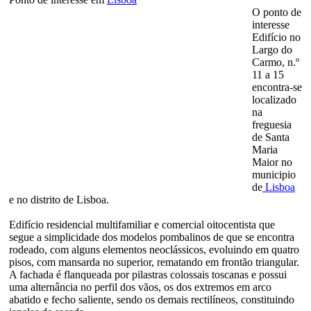
O ponto de
interesse
Edifício no
Largo do
Carmo, n.º
11 a 15
encontra-se
localizado
na
freguesia
de Santa
Maria
Maior no
municipio
de
Lisboa
e no distrito de Lisboa.
Edifício residencial multifamiliar e comercial oitocentista que
segue a simplicidade dos modelos pombalinos de que se encontra
rodeado, com alguns elementos neoclássicos, evoluindo em quatro
pisos, com mansarda no superior, rematando em frontão triangular.
A fachada é flanqueada por pilastras colossais toscanas e possui
uma alternância no perfil dos vãos, os dos extremos em arco
abatido e fecho saliente, sendo os demais rectilíneos, constituindo