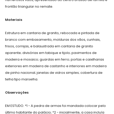
frontão triangular no remate.
Materiais
Estrutura em cantaria de granito, rebocada e pintada de
branco com embasamento, molduras dos vãos, cunhais,
frisos, cornijas, e balaustrada em cantaria de granito
aparente; divisórias em tabique e tijolo; pavimentos de
madeira e mosaico; guardas em ferro; portas e caixilharias
exteriores em madeira de castanho e interiores em madeira
de pinho nacional; janelas de vidros simples; cobertura de
telha tipo marselha.
Observações
EM ESTUDO. *1 - A pedra de armas foi mandada colocar pelo
último habitante do palácio; *2 - inicialmente, a casa incluía