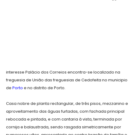
interesse Palácio dos Correios encontra-se localizado na
freguesia de União das freguesias de Cedofeita no municipio
de
Porto
e no distrito de Porto.
Casa nobre de planta rectangular, de três pisos, mezzanino e
aproveitamento das águas furtadas, com fachada principal
rebocada e pintada, e com cantaria à vista, terminada por
cornija e balaustrada, sendo rasgada simetricamente por
numerosos vãos, apresentado ao centro brasão de família e