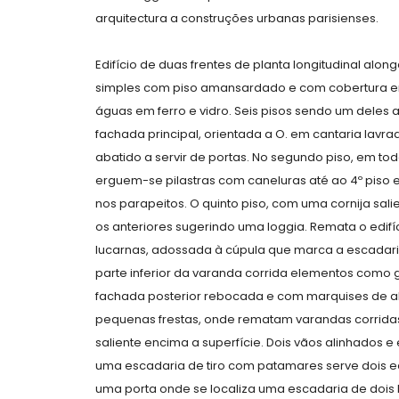
arquitectura a construções urbanas parisienses.
Edifício de duas frentes de planta longitudinal a
simples com piso amansardado e com cobertura em
águas em ferro e vidro. Seis pisos sendo um deles 
fachada principal, orientada a O. em cantaria lavr
abatido a servir de portas. No segundo piso, em t
erguem-se pilastras com caneluras até ao 4º piso 
nos parapeitos. O quinto piso, com uma cornija sal
os anteriores sugerindo uma loggia. Remata o edifí
lucarnas, adossada à cúpula que marca a escadar
parte inferior da varanda corrida elementos como 
fachada posterior rebocada e com marquises de alu
pequenas frestas, onde rematam varandas corridas
saliente encima a superfície. Dois vãos alinhados 
uma escadaria de tiro com patamares serve dois edi
uma porta onde se localiza uma escadaria de dois