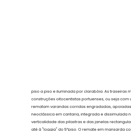
piso a piso e iluminada por clarabóia. As traseiras
construções oitocentistas portuenses, ou seja com
rematam varandas corridas engradadas, apoiadas 
neoclássica em cantaria, integrada e dissimulada 
verticalidade das pilastras e das janelas rectangul
até à "loggia" do 5ºpiso. O remate em mansarda co