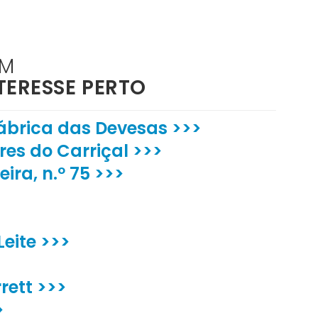
ÉM
TERESSE PERTO
Fábrica das Devesas >>>
es do Carriçal >>>
ira, n.º 75 >>>
Leite >>>
ett >>>
>