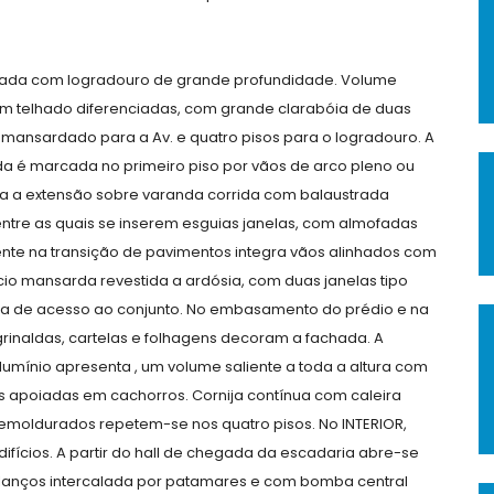
longada com logradouro de grande profundidade. Volume
 telhado diferenciadas, com grande clarabóia de duas
amansardado para a Av. e quatro pisos para o logradouro. A
ada é marcada no primeiro piso por vãos de arco pleno ou
oda a extensão sobre varanda corrida com balaustrada
entre as quais se inserem esguias janelas, com almofadas
iente na transição de pavimentos integra vãos alinhados com
cio mansarda revestida a ardósia, com duas janelas tipo
ia de acesso ao conjunto. No embasamento do prédio e na
grinaldas, cartelas e folhagens decoram a fachada. A
mínio apresenta , um volume saliente a toda a altura com
 apoiadas em cachorros. Cornija contínua com caleira
e emoldurados repetem-se nos quatro pisos. No INTERIOR,
fícios. A partir do hall de chegada da escadaria abre-se
 lanços intercalada por patamares e com bomba central