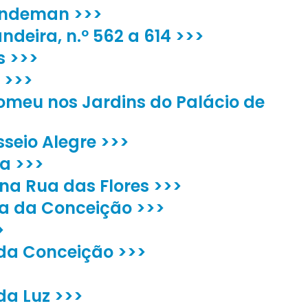
andeman >>>
ndeira, n.º 562 a 614 >>>
s >>>
 >>>
omeu nos Jardins do Palácio de
seio Alegre >>>
sa >>>
 na Rua das Flores >>>
ra da Conceição >>>
>
da Conceição >>>
da Luz >>>