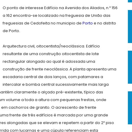
O ponto de interesse Edifício na Avenida dos Aliados, n.º 156
a 162 encontra-se localizado na freguesia de União das
freguesias de Cedofeita no municipio de
Porto
e no distrito
de Porto.
Arquitectura civil, oitocentista/neoclássica. Edifício
resultante de uma construção oitocentista de lote
rectangular alongado ao qual é adossada uma
construção de frente neoclássica. A planta apresenta uma
escadaria central de dois lanços, com patamares a
intercalar e bomba central sucessivamente mais larga
 mantêm claramente o alçado pré-existente, típico das
 um volume a toda a altura com pequenas frestas, onde
em cachorros de granito. O acrescento de frente
numa frente de três edifícios é marcada por uma grande
ares alongadas que se elevam e repetem a partir do 2º piso
rrida com lucarnas e uma cúpula referenciam esta