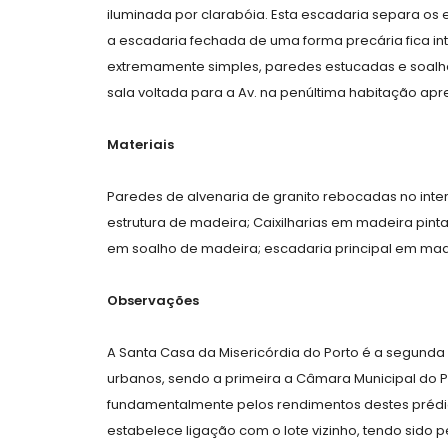
iluminada por clarabóia. Esta escadaria separa os e
a escadaria fechada de uma forma precária fica in
extremamente simples, paredes estucadas e soalho
sala voltada para a Av. na penúltima habitação ap
Materiais
Paredes de alvenaria de granito rebocadas no inte
estrutura de madeira; Caixilharias em madeira pin
em soalho de madeira; escadaria principal em made
Observações
A Santa Casa da Misericórdia do Porto é a segunda
urbanos, sendo a primeira a Câmara Municipal do P
fundamentalmente pelos rendimentos destes prédios.
estabelece ligação com o lote vizinho, tendo sido 