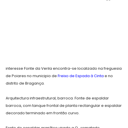
interesse Fonte da Verila encontra-se localizado na freguesia
de Poiares no municipio de
Freixo de Espada à Cinta
e no
distrito de Bragança.
Arquitectura infraestrutural, barroca. Fonte de espaldar
barroca, com tanque frontal de planta rectangular e espaldar
decorado terminado em frontão curvo.
Fonte de espaldar granítico virado a O., rematado