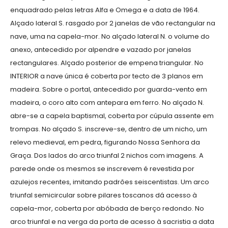
enquadrado pelas letras Alfa e Omega e a data de 1964.
Alçado lateral S. rasgado por 2 janelas de vão rectangular na
nave, uma na capela-mor. No alçado lateral N. o volume do
anexo, antecedido por alpendre e vazado por janelas
rectangulares. Alçado posterior de empena triangular. No
INTERIOR a nave única é coberta por tecto de 3 planos em
madeira. Sobre o portal, antecedido por guarda-vento em
madeira, o coro alto com antepara em ferro. No alçado N.
abre-se a capela baptismal, coberta por cúpula assente em
trompas. No alçado S. inscreve-se, dentro de um nicho, um
relevo medieval, em pedra, figurando Nossa Senhora da
Graça. Dos lados do arco triunfal 2 nichos com imagens. A
parede onde os mesmos se inscrevem é revestida por
azulejos recentes, imitando padrões seiscentistas. Um arco
triunfal semicircular sobre pilares toscanos dá acesso à
capela-mor, coberta por abóbada de berço redondo. No
arco triunfal e na verga da porta de acesso à sacristia a data