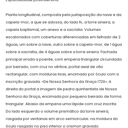
Planta longitudinal, composta pela justaposição da nave e da
capela-mor, a que se adossa, do lado N., a torre sineira, a
capela baptismal, um anexo e a sacristia. Volumes
escalonados com coberturas diferenciadas em telhado de 2
águas, um sobre a nave, outro sobre a capela-mor, de 1 água
sobre a sacristia, de 4 águas sobre a torre sineira. Fachada
principal virada a poente, com empena triangular circundada
por beirado, com cruz no vértice; portal axial de vão
rectangular, com molduras lisas, encimado por óculo com a
inscrição gravada: «De Nossa Senhora da Graça 1720»; à
direita do portal a imagem de pedra quinhentista de Nossa
Senhora da Graça, encimada por pequeno beirado de forma
triangular. Abaixo da empena uma lápide com cruz inscrita.
Do lado esquerdo o volume prismático da torre sineira,
rasgada por ventanas em arco semicircular; na moldura do
óculo rasgado no piso inferior o crismon gravado