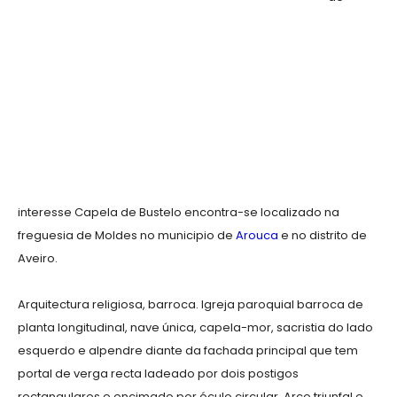
interesse Capela de Bustelo encontra-se localizado na
freguesia de Moldes no municipio de
Arouca
e no distrito de
Aveiro.
Arquitectura religiosa, barroca. Igreja paroquial barroca de
planta longitudinal, nave única, capela-mor, sacristia do lado
esquerdo e alpendre diante da fachada principal que tem
portal de verga recta ladeado por dois postigos
rectangulares e encimado por óculo circular. Arco triunfal e