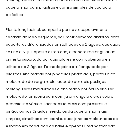
capela-mor com pilastras e cornija simples de tipologia
ecléctica.
Planta longitudinal, composta por nave, capela-mor e
sacristia do lado esquerdo, volumetricamente distintos, com
coberturas diferenciadas em telhados de 2 águas, aos quais
se une a S., justaposto à frontaria, alpendre rectangular de
cimento suportado por dois pilares e com cobertura em
telhado de 3 águas. Fachada principal flanqueada por
pilastras encimadas por pináculos piramidais, portal único
moldurado de verga recta ladeado por dois postigos
rectangulares moldurados e encimado por óculo circular
moldurado; empena com cornija em ângulo e cruz sobre
pedestal no vértice. Fachadas laterais com pilastras e
pináculos nos ângulos, sendo os da capela-mor mais
simples, cimalhas com cornija; duas janelas molduradas de
esbarro em cada lado da nave e apenas uma na fachada