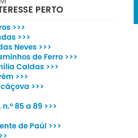
ÉM
TERESSE PERTO
ros >>>
adas >>>
das Neves >>>
aminhos de Ferro >>>
ília Caldas >>>
rém >>>
Alcáçova >>>
 n.º 85 a 89 >>>
cente de Paúl >>>
>>