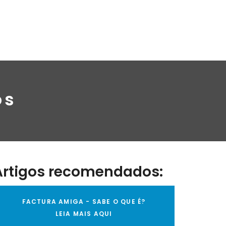
os
Artigos recomendados:
FACTURA AMIGA - SABE O QUE É?
LEIA MAIS AQUI