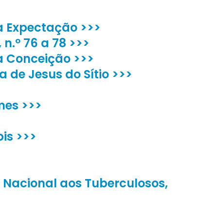
a Expectação >>>
 n.º 76 a 78 >>>
a Conceição >>>
 de Jesus do Sítio >>>
mes >>>
is >>>
a Nacional aos Tuberculosos,