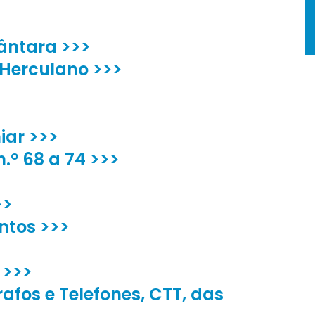
ântara >>>
 Herculano >>>
iar >>>
.º 68 a 74 >>>
>>
ntos >>>
 >>>
rafos e Telefones, CTT, das