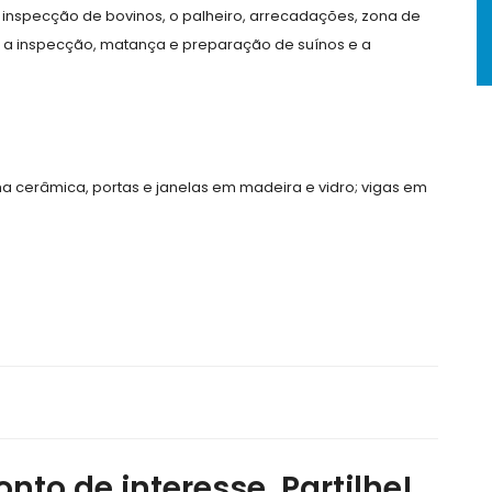
de inspecção de bovinos, o palheiro, arrecadações, zona de
a a inspecção, matança e preparação de suínos e a
ha cerâmica, portas e janelas em madeira e vidro; vigas em
nto de interesse, Partilhe!