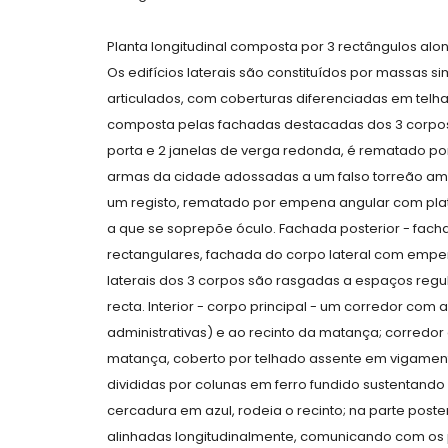
Planta longitudinal composta por 3 rectângulos al
Os edifícios laterais são constituídos por massas s
articulados, com coberturas diferenciadas em telhad
composta pelas fachadas destacadas dos 3 corpos 
porta e 2 janelas de verga redonda, é rematado p
armas da cidade adossadas a um falso torreão am
um registo, rematado por empena angular com plat
a que se soprepõe óculo. Fachada posterior - fach
rectangulares, fachada do corpo lateral com empe
laterais dos 3 corpos são rasgadas a espaços regu
recta. Interior - corpo principal - um corredor com
administrativas) e ao recinto da matança; corredor
matança, coberto por telhado assente em vigament
divididas por colunas em ferro fundido sustentando 
cercadura em azul, rodeia o recinto; na parte poste
alinhadas longitudinalmente, comunicando com os pá