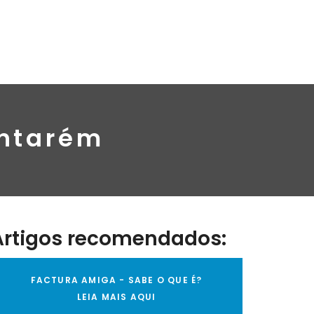
antarém
Artigos recomendados:
FACTURA AMIGA - SABE O QUE É?
LEIA MAIS AQUI