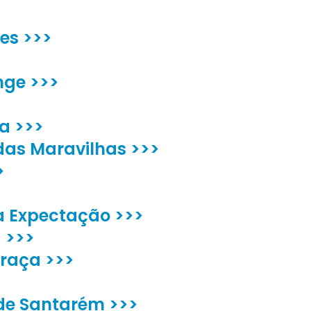
es >>>
nge >>>
a >>>
das Maravilhas >>>
>
a Expectação >>>
a >>>
Graça >>>
 de Santarém >>>