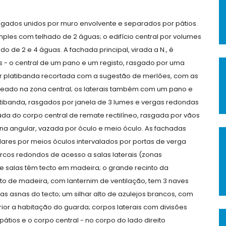
ongados unidos por muro envolvente e separados por pátios.
imples com telhado de 2 águas; o edifício central por volumes
o de 2 e 4 águas. A fachada principal, virada a N., é
- o central de um pano e um registo, rasgado por uma
or platibanda recortada com a sugestão de merlões, com as
eado na zona central; os laterais também com um pano e
ibanda, rasgados por janela de 3 lumes e vergas redondas
ada do corpo central de remate rectilíneo, rasgada por vãos
na angular, vazada por óculo e meio óculo. As fachadas
lares por meios óculos intervalados por portas de verga
 arcos redondos de acesso a salas laterais (zonas
 e salas têm tecto em madeira; o grande recinto da
o de madeira, com lanternim de ventilação, tem 3 naves
as asnas do tecto; um silhar alto de azulejos brancos, com
rior a habitação do guarda; corpos laterais com divisões
tios e o corpo central - no corpo do lado direito