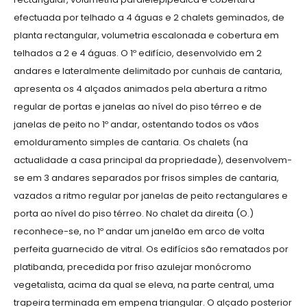
efectuada por telhado a 4 águas e 2 chalets geminados, de
planta rectangular, volumetria escalonada e cobertura em
telhados a 2 e 4 águas. O 1º edifício, desenvolvido em 2
andares e lateralmente delimitado por cunhais de cantaria,
apresenta os 4 alçados animados pela abertura a ritmo
regular de portas e janelas ao nível do piso térreo e de
janelas de peito no 1º andar, ostentando todos os vãos
emolduramento simples de cantaria. Os chalets (na
actualidade a casa principal da propriedade), desenvolvem-
se em 3 andares separados por frisos simples de cantaria,
vazados a ritmo regular por janelas de peito rectangulares e
porta ao nível do piso térreo. No chalet da direita (O.)
reconhece-se, no 1º andar um janelão em arco de volta
perfeita guarnecido de vitral. Os edifícios são rematados por
platibanda, precedida por friso azulejar monócromo
vegetalista, acima da qual se eleva, na parte central, uma
trapeira terminada em empena triangular. O alçado posterior