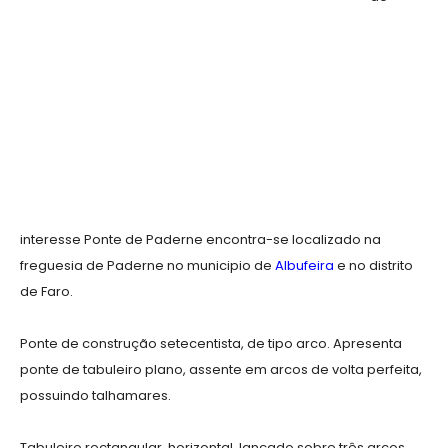
interesse Ponte de Paderne encontra-se localizado na
freguesia de Paderne no municipio de
Albufeira
e no distrito
de Faro.
Ponte de construção setecentista, de tipo arco. Apresenta
ponte de tabuleiro plano, assente em arcos de volta perfeita,
possuindo talhamares.
Tabuleiro rectangular, horizontal, lançado sobre três arcos