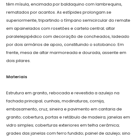
têm mísula, encimada por baldaquino com lambrequins,
rematados por acantos. As estípides prolongam.se
superiormente, tripartindo o tímpano semicircular do remate
em apainelados com rosetões e cartela central; altar
paralelepipédico com decoração de concheados, ladeado
por dois armários de apoio, constituindo o sotobanco. Em
frente, mesa de altar marmoreada e dourada, assente em
dois pilares.
Materiais
Estrutura em granito, rebocada e revestida a azulejo na
fachada principal; cunhais, modinaturas, cornija,
embasamento, cruz, sineira e pavimento em cantaria de
granito; cobertura, portas e retábulo de madeira; janelas em
vidro simples; coberturas exteriores em telha cerâmica;
grades das janelas com ferro fundido; painel de azulejo; sino