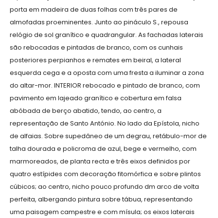
porta em madeira de duas folhas com três pares de
almofadas proeminentes. Junto ao pináculo S., repousa
relógio de sol granítico e quadrangular. As fachadas laterais
são rebocadas e pintadas de branco, com os cunhais
posteriores perpianhos e remates em beiral, a lateral
esquerda cega e a oposta com uma fresta a iluminar a zona
do altar-mor. INTERIOR rebocado e pintado de branco, com
pavimento em lajeado granítico e cobertura em falsa
abóbada de berço abatido, tendo, ao centro, a
representação de Santo António. No lado da Epístola, nicho
de alfaias. Sobre supedâneo de um degrau, retábulo-mor de
talha dourada e policroma de azul, bege e vermelho, com
marmoreados, de planta recta e três eixos definidos por
quatro estípides com decoração fitomórfica e sobre plintos
cúbicos; ao centro, nicho pouco profundo dm arco de volta
perfeita, albergando pintura sobre tábua, representando
uma paisagem campestre e com mísula; os eixos laterais