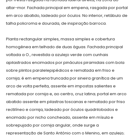
altar-mor. Fachada principal em empena, rasgada por portal
em arco abatido, ladeado por óculos. No interior, retábulo de
talha policroma e dourada, de inspiração barroca.
Planta rectangular simples, massa simples e cobertura
homogénea em telhado de duas águas. Fachada principal
voltada a O., revestida a azulejo verde com cunhais
apilastrados encimados por pináculos piramidais com bola
sobre plintos paralelepipédicos e rematada em friso e
cornija; é em empena truncada por sineira granítica de um
arco de volta perfeita, assente em impostas salientes e
rematada por cornija e, ao centro, cruz latina; portal em arco
abatido assente em pilastras toscanas e rematado por friso
rectilíneo e cornija, ladeado por óculos quadrilobados e
encimado por nicho concheado, assente em mísula e
sobrepujado por cornija angular, onde surge a
representação de Santo António com o Menino, em azulejo;