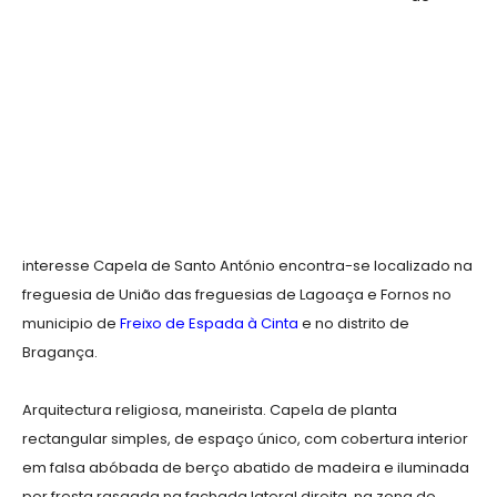
interesse Capela de Santo António encontra-se localizado na
freguesia de União das freguesias de Lagoaça e Fornos no
municipio de
Freixo de Espada à Cinta
e no distrito de
Bragança.
Arquitectura religiosa, maneirista. Capela de planta
rectangular simples, de espaço único, com cobertura interior
em falsa abóbada de berço abatido de madeira e iluminada
por fresta rasgada na fachada lateral direita, na zona do