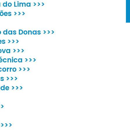
a do Lima >>>
ões >>>
no das Donas >>>
es >>>
ova >>>
écnica >>>
corro >>>
s >>>
de >>>
>>
 >>>