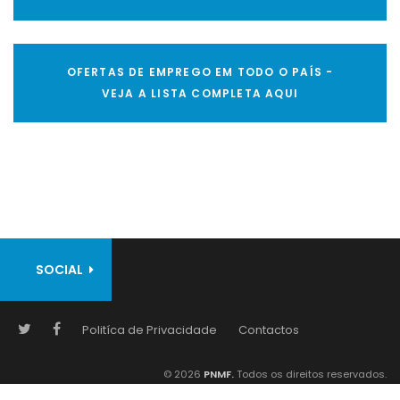
OFERTAS DE EMPREGO EM TODO O PAÍS -
VEJA A LISTA COMPLETA AQUI
SOCIAL
Politíca de Privacidade
Contactos
© 2026
PNMF.
Todos os direitos reservados.