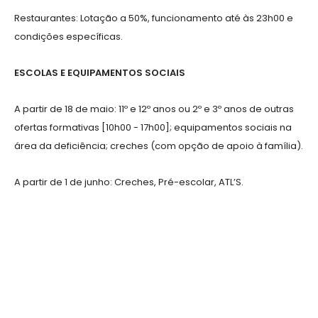
Restaurantes: Lotação a 50%, funcionamento até às 23h00 e
condições específicas.
ESCOLAS E EQUIPAMENTOS SOCIAIS
A partir de 18 de maio: 11º e 12º anos ou 2º e 3º anos de outras
ofertas formativas [10h00 - 17h00]; equipamentos sociais na
área da deficiência; creches (com opção de apoio à família).
A partir de 1 de junho: Creches, Pré-escolar, ATL’S.