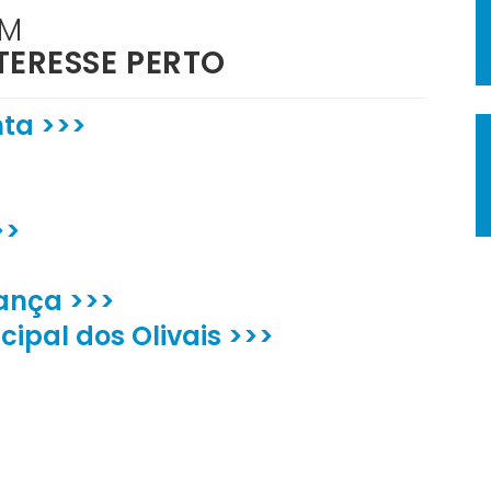
ÉM
TERESSE PERTO
nta >>>
>>
ança >>>
cipal dos Olivais >>>