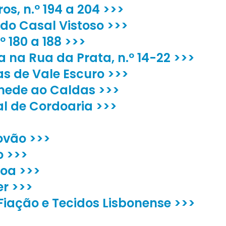
os, n.º 194 a 204 >>>
do Casal Vistoso >>>
º 180 a 188 >>>
a na Rua da Prata, n.º 14-22 >>>
s de Vale Escuro >>>
mede ao Caldas >>>
al de Cordoaria >>>
ovão >>>
o >>>
boa >>>
er >>>
Fiação e Tecidos Lisbonense >>>