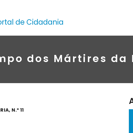
ortal de Cidadania
po dos Mártires da Pá
A, N.º 11