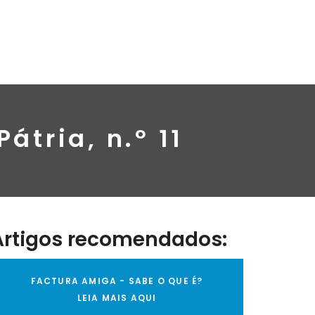
tria, n.º 11
Artigos recomendados:
FACTURA AMIGA - SABE O QUE É?
LEIA MAIS AQUI