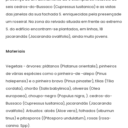
seis cedros-do-Bussaco (Cupressus lusitanica) e as vistas
das janelas da sua fachada S. enriquecidas pela presençade
um roseiral. Na zona do relvado situada em frente ao extremo
S. do edifício encontram-se plantados, em linhas, 18
jacarandás (Jacaranda ovalifolia), ainda muito jovens.
Materiais
Vegetais - árvores: plátanos (Platanus orientalis), pinheiros
de várias espécies como o pinheiro-de -alepo (Pinus
halepensis) e o pinheiro bravo (Pinus pinaster), tílias (Tília
cordata), chorão (Salix babylinica), oliveiras (Olea
europaea), choupo-negro (Populus nigra, ). cedros-do-
Bussaco (Cupressus lusitanica), jacarandás (Jacaranda
ovalifolia). Arbustos: aloés (Aloe vera), folhados (viburnun
tinus) e pitosporos ((Pitosporo undulatum), rosas (rosa-
canina. Spp).