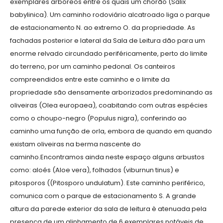
exemplares arbóreos entre os quais um chorão (Salix
babylinica). Um caminho rodoviário alcatroado liga o parque
de estacionamento N. ao extremo O. da propriedade. As
fachadas posterior e lateral da Sala de Leitura dão para um
enorme relvado circundado periféricamente, perto do limite
do terreno, por um caminho pedonal. Os canteiros
compreendidos entre este caminho e o limite da
propriedade são densamente arborizados predominando as
oliveiras (Olea europaea), coabitando com outras espécies
como o choupo-negro (Populus nigra), conferindo ao
caminho uma função de orla, embora de quando em quando
existam oliveiras na berma nascente do
caminho.Encontramos ainda neste espaço alguns arbustos
como: aloés (Aloe vera), folhados (viburnun tinus) e
pitosporos ((Pitosporo undulatum). Este caminho periférico,
comunica com o parque de estacionamento S. A grande
altura da parede exterior da sala de leitura è atenuada pela
presença de um alinhamento de 6 exemplares notáveis de