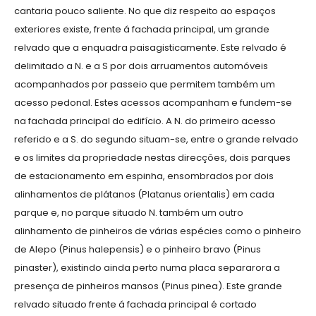
cantaria pouco saliente. No que diz respeito ao espaços
exteriores existe, frente á fachada principal, um grande
relvado que a enquadra paisagisticamente. Este relvado é
delimitado a N. e a S por dois arruamentos automóveis
acompanhados por passeio que permitem também um
acesso pedonal. Estes acessos acompanham e fundem-se
na fachada principal do edifício. A N. do primeiro acesso
referido e a S. do segundo situam-se, entre o grande relvado
e os limites da propriedade nestas direcções, dois parques
de estacionamento em espinha, ensombrados por dois
alinhamentos de plátanos (Platanus orientalis) em cada
parque e, no parque situado N. também um outro
alinhamento de pinheiros de várias espécies como o pinheiro
de Alepo (Pinus halepensis) e o pinheiro bravo (Pinus
pinaster), existindo ainda perto numa placa separarora a
presença de pinheiros mansos (Pinus pinea). Este grande
relvado situado frente á fachada principal é cortado