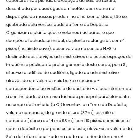
coberturas são planas, à excepção da Sala de Leitura,
desenhada por duas águas em betão, bem como na
disposição de massas predomina a horizontalidade, tão só
quebrada pela verticalidade da Torre do Depósito.
Organizam a planta quatro volumes nucleares: o que
compõe a fachada principal, de planta rectangular, com 4
pisos (incluindo cave), desenvolvido no sentido N.-S. e
destinado aos serviços administrativos e a outros espaços de
frequência pública; no prolongamento deste corpo, para S.,
situa-se o edifício do auditório, ligado ao administrativo
através de um volume mais baixo e recuado -
correspondente ao vestíbulo do auditório -, e que interrompe
a continuidade da extensa fachada principal; paralelamente
ao corpo da frontaria (a O.) levanta-se a Torre do Depósito,
volume compacto, de grande altura (37 m), estreito e
comprido ( cerca de 14 m x 93 m), com 10 pisos; comunicante
com o depósito e perpendicular a este, eleva-se o volume da
Sala da Leitura, localizado na parte posterior do terreno. A