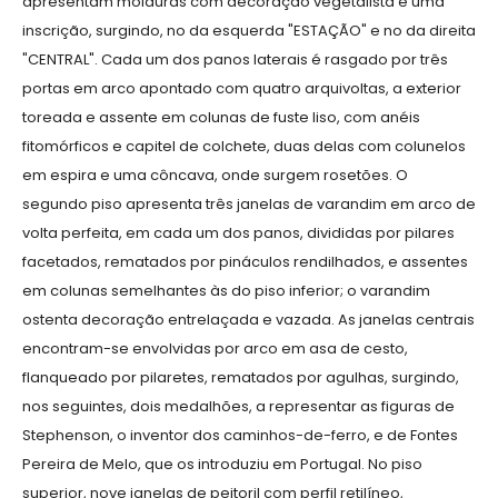
apresentam molduras com decoração vegetalista e uma
inscrição, surgindo, no da esquerda "ESTAÇÃO" e no da direita
"CENTRAL". Cada um dos panos laterais é rasgado por três
portas em arco apontado com quatro arquivoltas, a exterior
toreada e assente em colunas de fuste liso, com anéis
fitomórficos e capitel de colchete, duas delas com colunelos
em espira e uma côncava, onde surgem rosetões. O
segundo piso apresenta três janelas de varandim em arco de
volta perfeita, em cada um dos panos, divididas por pilares
facetados, rematados por pináculos rendilhados, e assentes
em colunas semelhantes às do piso inferior; o varandim
ostenta decoração entrelaçada e vazada. As janelas centrais
encontram-se envolvidas por arco em asa de cesto,
flanqueado por pilaretes, rematados por agulhas, surgindo,
nos seguintes, dois medalhões, a representar as figuras de
Stephenson, o inventor dos caminhos-de-ferro, e de Fontes
Pereira de Melo, que os introduziu em Portugal. No piso
superior, nove janelas de peitoril com perfil retilíneo,