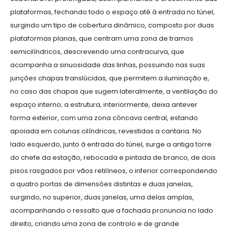
plataformas, fechando todo o espaço até à entrada no túnel,
surgindo um tipo de cobertura dinâmico, composto por duas
plataformas planas, que centram uma zona de tramos
semicilíndricos, descrevendo uma contracurva, que
acompanha a sinuosidade das linhas, possuindo nas suas
junções chapas translúcidas, que permitem a iluminação e,
no caso das chapas que sugem lateralmente, a ventilação do
espaço interno; a estrutura, interiormente, deixa antever
forma exterior, com uma zona côncava central, estando
apoiada em colunas cilíndricas, revestidas a cantaria. No
lado esquerdo, junto à entrada do túnel, surge a antiga torre
do chefe da estação, rebocada e pintada de branco, de dois
pisos rasgados por vãos retilíneos, o inferior correspondendo
a quatro portas de dimensões distintas e duas janelas,
surgindo, no superior, duas janelas, uma delas amplas,
acompanhando o ressalto que a fachada pronuncia no lado
direito, criando uma zona de controlo e de grande