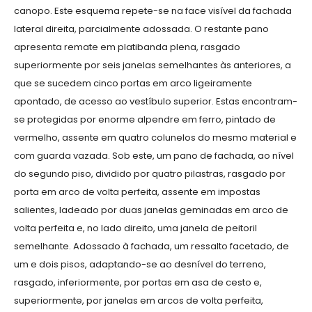
canopo. Este esquema repete-se na face visível da fachada
lateral direita, parcialmente adossada. O restante pano
apresenta remate em platibanda plena, rasgado
superiormente por seis janelas semelhantes às anteriores, a
que se sucedem cinco portas em arco ligeiramente
apontado, de acesso ao vestíbulo superior. Estas encontram-
se protegidas por enorme alpendre em ferro, pintado de
vermelho, assente em quatro colunelos do mesmo material e
com guarda vazada. Sob este, um pano de fachada, ao nível
do segundo piso, dividido por quatro pilastras, rasgado por
porta em arco de volta perfeita, assente em impostas
salientes, ladeado por duas janelas geminadas em arco de
volta perfeita e, no lado direito, uma janela de peitoril
semelhante. Adossado à fachada, um ressalto facetado, de
um e dois pisos, adaptando-se ao desnível do terreno,
rasgado, inferiormente, por portas em asa de cesto e,
superiormente, por janelas em arcos de volta perfeita,