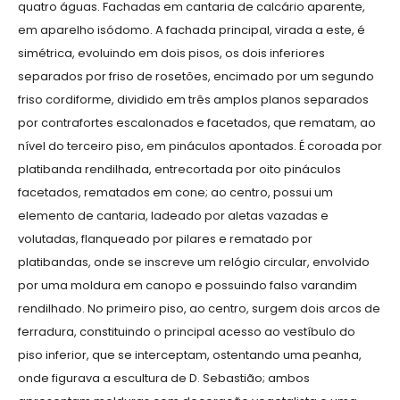
quatro águas. Fachadas em cantaria de calcário aparente,
em aparelho isódomo. A fachada principal, virada a este, é
simétrica, evoluindo em dois pisos, os dois inferiores
separados por friso de rosetões, encimado por um segundo
friso cordiforme, dividido em três amplos planos separados
por contrafortes escalonados e facetados, que rematam, ao
nível do terceiro piso, em pináculos apontados. É coroada por
platibanda rendilhada, entrecortada por oito pináculos
facetados, rematados em cone; ao centro, possui um
elemento de cantaria, ladeado por aletas vazadas e
volutadas, flanqueado por pilares e rematado por
platibandas, onde se inscreve um relógio circular, envolvido
por uma moldura em canopo e possuindo falso varandim
rendilhado. No primeiro piso, ao centro, surgem dois arcos de
ferradura, constituindo o principal acesso ao vestíbulo do
piso inferior, que se interceptam, ostentando uma peanha,
onde figurava a escultura de D. Sebastião; ambos