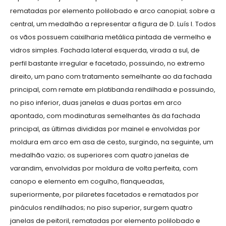
rematadas por elemento polilobado e arco canopial; sobre a
central, um medalhão a representar a figura de D. Luís I. Todos
os vãos possuem caixilharia metálica pintada de vermelho e
vidros simples. Fachada lateral esquerda, virada a sul, de
perfil bastante irregular e facetado, possuindo, no extremo
direito, um pano com tratamento semelhante ao da fachada
principal, com remate em platibanda rendilhada e possuindo,
no piso inferior, duas janelas e duas portas em arco
apontado, com modinaturas semelhantes às da fachada
principal, as últimas divididas por mainel e envolvidas por
moldura em arco em asa de cesto, surgindo, na seguinte, um
medalhão vazio; os superiores com quatro janelas de
varandim, envolvidas por moldura de volta perfeita, com
canopo e elemento em cogulho, flanqueadas,
superiormente, por pilaretes facetados e rematados por
pináculos rendilhados; no piso superior, surgem quatro
janelas de peitoril, rematadas por elemento polilobado e