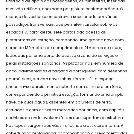
uma sala de apoio aos passageiros, as bilheteiras, inseridas
num vão retilíneo, encimado por pintura contemporânea. O
espaço do vestíbulo encontra-se seccionado por vários
passadiços transversais, que permitem circular sobre as
escadas. A partir deste, sete portas dão acesso às
plataformas da estação, compondo uma grande nave com
cerca de 130 metros de comprimento e 21 metros de altura,
ladeadas por uma porta de acesso à zona de serviços e
pelas instalações sanitárias. As plataformas, em número de
cinco, pavimentadas a calçada à portuguesa, com desenhos
geométricos, servem nove linhas-férreas. Este espaço
encontra-se parcialmente coberto com estrutura em ferro,
correspondendo à primitiva estação, formando uma ampla
nave, de duas águas, assentes em colunelos de ferro,
estriados e com os fustes marcados por anéis, com capitéis
coríntios, de onde evoluem feixes que suportam a estrutura.
Nos topos, surgem três vãos, refletindo a estrutura interna. A
cobertura foi prolongada, acompanhando o crescimento das