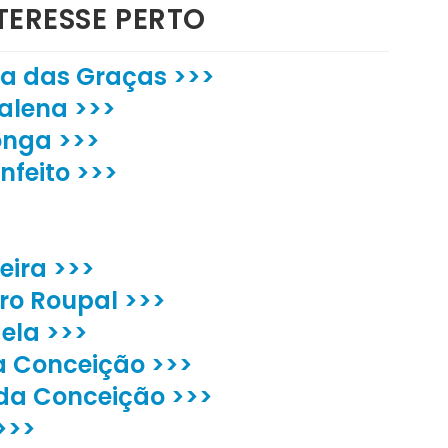
TERESSE PERTO
ra das Graças >>>
alena >>>
onga >>>
nfeito >>>
eira >>>
ro Roupal >>>
ela >>>
a Conceição >>>
da Conceição >>>
>>>