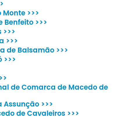
>
do Monte >>>
e Benfeito >>>
s >>>
a >>>
ra de Balsamão >>>
ó >>>
>>
nal de Comarca de Macedo de
a Assunção >>>
cedo de Cavaleiros >>>