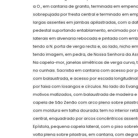
a O., em cantaria de granito, terminada em empen
sobrepujada por fresta central e terminado em em
largas assentes em jambas apilastradas, com a da
pedestal suportando entablamento, encimado por 
laterais em alvenaria rebocada e pintada com emb
tendo a N. porta de verga recta e, ao lado, nicho
tendo imagem, em pedra, de Nossa Senhora da Assun
Na capela-mor, janelas simétricas de verga curva
no cunhais. Sacristia em cantaria com acesso por p
com balaustrada, e acesso por escada longitudinal
por faixa com losangos e círculos. No lado do Evan
motivos matizados, com balaustrada de madeira e
capela de São Zenão com arco pleno sobre pilastras
com moldura em talha dourada; tem no interior retá
central, enquadrado por arcos concêntricos assente
Epístola, pequena capela lateral, com o piso sobrel
volta plena sobre pilastras, em cantaria, com deg