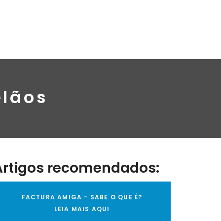
elãos
Artigos recomendados:
FACTURA AMIGA - SABE O QUE É?
LEIA MAIS AQUI