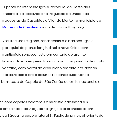
O ponto de interesse Igreja Paroquial de Castelãos
encontra-se localizado na freguesia de União das
freguesias de Castelãos e Vilar do Monte no municipio de
Macedo de Cavaleiros
e no distrito de Bragança.
Arquitectura religiosa, renascentista e barroca. Igreja
paroquial de planta longitudinal e nave única com
frontispício renascentista em cantaria de granito,
terminado em empena truncada por campanário de dupla
ventana, com portal de arco pleno assente em jambas
apilastradas e entre colunas toscanas suportando
ha barroca, o da Capela de São Zenão de estilo nacional e o
r, com capelas colaterais e sacristia adossada a S..
 em telhado de 2 águas na igreja e diferenciadas em
e de 1 água na capela lateral S.. Fachada principal, orientada