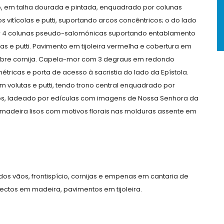
o, em talha dourada e pintada, enquadrado por colunas
itícolas e putti, suportando arcos concêntricos; o do lado
por 4 colunas pseudo-salomónicas suportando entablamento
as e putti. Pavimento em tijoleira vermelha e cobertura em
sobre cornija. Capela-mor com 3 degraus em redondo
étricas e porta de acesso à sacristia do lado da Epístola.
 volutas e putti, tendo trono central enquadrado por
os, ladeado por edículas com imagens de Nossa Senhora da
madeira lisos com motivos florais nas molduras assente em
os vãos, frontispício, cornijas e empenas em cantaria de
 tectos em madeira, pavimentos em tijoleira.