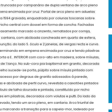
a truncada por campanário de dupla ventana de arco pleno
pena encimada por cruz. Portal de arco pleno em aduelas
ta 1594 gravada, enquadrado por colunas toscanas sobre
nicho central com dossel em forma de concha. Fachadas
asamento marcado a cinzento, rematados por cornija,
 em cantaria, com abóbada concheada em quarto de esfera,
ção; do lado S. óculo e 2 janelas, de vergas recta e curva.
, terminando em empena encimada por cruz e tendo pilastras
orta a E.. INTERIOR com coro-alto em madeira, sobre mísulas,
 de 1 lanço. No sub-coro pia baptismal em granito, decorada
gelho sucede-se porta, púlpito sobre mísula pintada com
 acesso por degraus de granito adossados à parede,
 e abóbada de perfil curvo, revestida a caixotões pintados
bulo de talha dourada e pintada, constituído por nicho
s em pilastras, decorados com volutas e putti. Do lado da
evado, tendo um arco pleno, em cantaria. Arco triunfal de
rau marcando a transição para a capela-mor, ladeado por