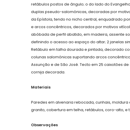
retábulos postos de ângulo; o do lado do Evangelh
duplas pseudo-salomónicas, decoradas por motivos v
da Epístola, tendo no nicho central, enquadrado 
e arcos concêntricos, decorados por motivos vitícol
abóbada de perfil abatido, em madeira, assente 
definindo o acesso ao espaço do altar; 2 janelas sim
Retábulo em talha dourada e pintada, decorado com
colunas salomónicas suportando arcos concêntric
Assunção e de São José. Tecto em 25 caixotões de 
cornija decorada.
Materiais
Paredes em alvenaria rebocada, cunhais, moldura d
granito, cobertura em telha, retábulos, coro-alto, e
Observações