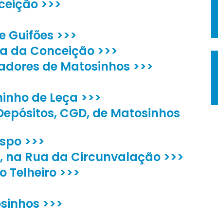
ceição >>>
e Guifões >>>
ta da Conceição >>>
adores de Matosinhos >>>
inho de Leça >>>
 Depósitos, CGD, de Matosinhos
ispo >>>
F, na Rua da Circunvalação >>>
 Telheiro >>>
osinhos >>>