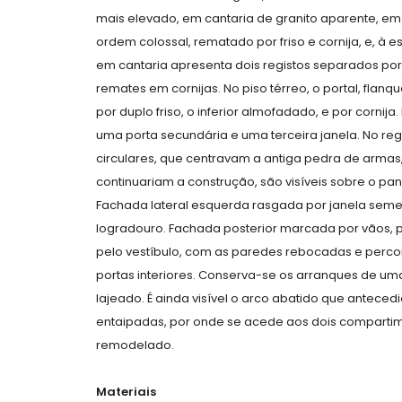
mais elevado, em cantaria de granito aparente, em
ordem colossal, rematado por friso e cornija, e, 
em cantaria apresenta dois registos separados por 
remates em cornijas. No piso térreo, o portal, fla
por duplo friso, o inferior almofadado, e por cornija
uma porta secundária e uma terceira janela. No regi
circulares, que centravam a antiga pedra de armas,
continuariam a construção, são visíveis sobre o pan
Fachada lateral esquerda rasgada por janela semel
logradouro. Fachada posterior marcada por vãos, p
pelo vestíbulo, com as paredes rebocadas e percor
portas interiores. Conserva-se os arranques de u
lajeado. É ainda visível o arco abatido que anteced
entaipadas, por onde se acede aos dois compartimen
remodelado.
Materiais