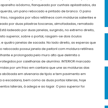
 aparelho isódomo, flanqueado por cunhais apilastrados, da
à esquerda, um pano rebocado e pintado de branco. O pano
friso, rasgados por vãos retilíneos com molduras salientes e
nqueado por duas pilastras toscanas, almofadadas, rematado
. Está ladeado por duas janelas, surgindo, no extremo direito,
sto superior, sobre o portal, rasgam-se dois óculos
 e quatro janelas de sacada. No lado direito, as esperas que
o rebocado possui janela de peitoril com moldura retilínea.
hante e prolongada pelo muro alto que delimita o
rotegidos por caixilharias de alumínio. INTERIOR marcado
ridas por um friso em cantaria que une as molduras das
ma abóbada em alvenaria de tijolo e tem pavimento em
ia a escadaria, bem como as duas portas laterais, hoje
tos laterais, à adega e ao lagar. O piso superior foi