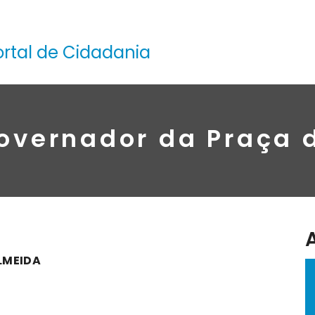
ortal de Cidadania
overnador da Praça 
LMEIDA