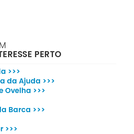
ÉM
TERESSE PERTO
da >>>
a da Ajuda >>>
de Ovelha >>>
>
da Barca >>>
r >>>