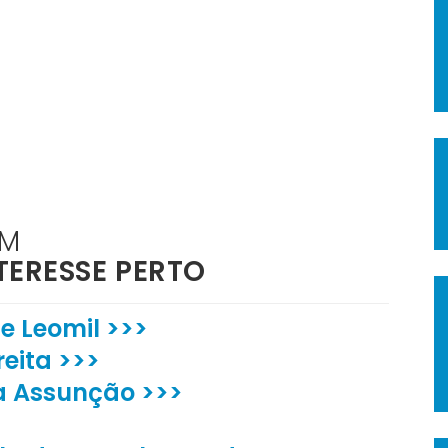
ÉM
TERESSE PERTO
e Leomil >>>
eita >>>
a Assunção >>>
>