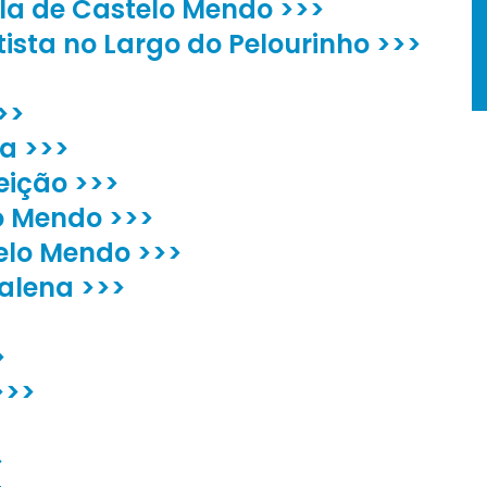
ila de Castelo Mendo >>>
sta no Largo do Pelourinho >>>
>>
da >>>
eição >>>
lo Mendo >>>
elo Mendo >>>
alena >>>
>
>>>
>