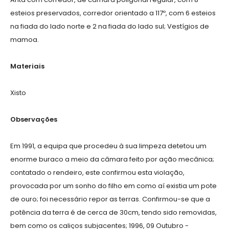
esteios preservados, corredor orientado a 117º, com 6 esteios
na fiada do lado norte e 2 na fiada do lado sul; Vestígios de
mamoa.
Materiais
Xisto
Observações
Em 1991, a equipa que procedeu à sua limpeza detetou um
enorme buraco a meio da câmara feito por ação mecânica;
contatado o rendeiro, este confirmou esta violação,
provocada por um sonho do filho em como aí existia um pote
de ouro; foi necessário repor as terras. Confirmou-se que a
potência da terra é de cerca de 30cm, tendo sido removidas,
bem como os caliços subjacentes; 1996, 09 Outubro -