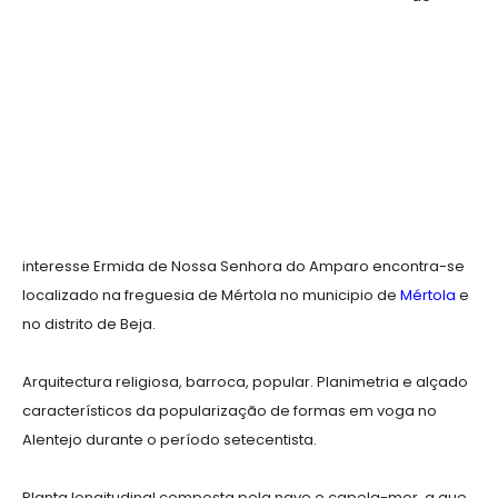
interesse Ermida de Nossa Senhora do Amparo encontra-se
localizado na freguesia de Mértola no municipio de
Mértola
e
no distrito de Beja.
Arquitectura religiosa, barroca, popular. Planimetria e alçado
característicos da popularização de formas em voga no
Alentejo durante o período setecentista.
Planta longitudinal composta pela nave e capela-mor, a que