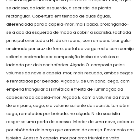
se adossa, do lado esquerdo, a sacristia, de planta
rectangular. Cobertura em telhado de duas águas,
diferenciada para a capela-mor, mais baixa, prolongando-
se a aba da esquerda de modo a cobrir a sacristia. Fachada
principal orientada a N., de um pano, com empena triangular
encimada por cruz de ferro, portal de verga recta com cornija
saliente encimada por composição incisa de volutas e
ladeado por dois contrafortes. Alçado O. composto pelos
volumes da nave e capela-mor, mais recuado, ambos cegos
e rematados por beirado. Alçado S. de um pano, cego, com
empena triangular assimétrica e fresta de iluminação da
cabeceira da capela-mor. Alçado E. com o volume da nave
de um pano, cego, e o volume saliente da sacristia também
cego, rematados por beirado; no alçado N. da sacristia
rasga-se uma porta de acesso. Interior de uma nave, coberta
por abóbada de berço que arranca de cornija. Pavimento em
tijoleira. Acesso à capela-mor por arco triunfal de volta