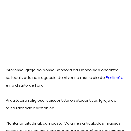
interesse Igreja de Nossa Senhora da Conceição encontra-
se localizado na freguesia de Alvor no municipio de
Portimão
e no distrito de Faro.
Arquitetura religiosa, seiscentista e setecentista. Igreja de
falsa fachada harmónica.
Planta longitudinal, composta. Volumes articulados, massas
dispostas na vertical, com cobertura homogénea em telhado