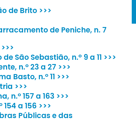
o de Brito >>>
arracamento de Peniche, n. 7
 >>>
de São Sebastião, n.º 9 a 11 >>>
nte, n.º 23 a 27 >>>
ma Basto, n.º 11 >>>
ria >>>
, n.º 157 a 163 >>>
º 154 a 156 >>>
Obras Públicas e das