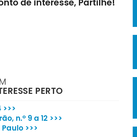
nto de interesse, Partilhe!
ÉM
TERESSE PERTO
4 >>>
ão, n.º 9 a 12 >>>
 Paulo >>>