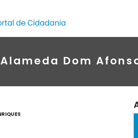
ortal de Cidadania
 Alameda Dom Afons
NRIQUES