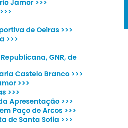
 rio Jamor >>>
 >>>
portiva de Oeiras >>>
ia >>>
 Republicana, GNR, de
ria Castelo Branco >>>
amor >>>
as >>>
da Apresentação >>>
 em Paço de Arcos >>>
ta de Santa Sofia >>>