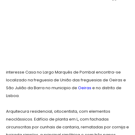
interesse Casa no Largo Marquês de Pombal encontra-se
localizado na freguesia de União das freguesias de Oeiras e
São Julião da Barra no municipio de
Oeiras
e no distrito de
Lisboa.
Arquitecura residencial, oitocentista, com elementos
neoclássicos. Edifício de planta em L, com fachadas
circunscritas por cunhais de cantaria, rematadas por cornija e
beirada simples, a principal simétrica e com três panos