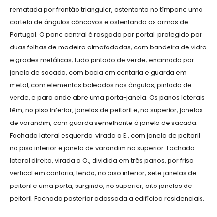
rematada por frontão triangular, ostentanto no tímpano uma
cartela de ângulos côncavos e ostentando as armas de
Portugal. O pano central é rasgado por portal, protegido por
duas folhas de madeira almofadadas, com bandeira de vidro
e grades metálicas, tudo pintado de verde, encimado por
janela de sacada, com bacia em cantaria e guarda em
metal, com elementos boleados nos ângulos, pintado de
verde, e para onde abre uma porta-janela. Os panos laterais
têm, no piso inferior, janelas de peitoril e, no superior, janelas
de varandim, com guarda semelhante à janela de sacada.
Fachada lateral esquerda, virada a E., com janela de peitoril
no piso inferior e janela de varandim no superior. Fachada
lateral direita, virada a O., dividida em três panos, por friso
vertical em cantaria, tendo, no piso inferior, sete janelas de
peitoril e uma porta, surgindo, no superior, oito janelas de
peitoril. Fachada posterior adossada a edifícioa residenciais.