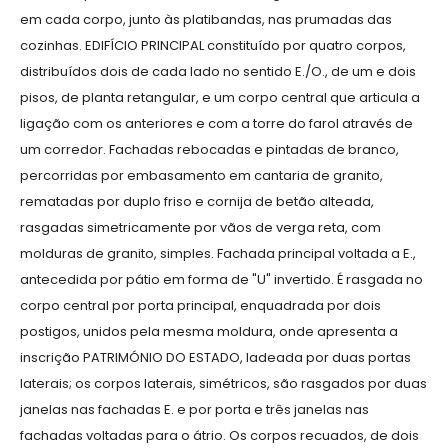
em cada corpo, junto às platibandas, nas prumadas das
cozinhas. EDIFÍCIO PRINCIPAL constituído por quatro corpos,
distribuídos dois de cada lado no sentido E./O., de um e dois
pisos, de planta retangular, e um corpo central que articula a
ligação com os anteriores e com a torre do farol através de
um corredor. Fachadas rebocadas e pintadas de branco,
percorridas por embasamento em cantaria de granito,
rematadas por duplo friso e cornija de betão alteada,
rasgadas simetricamente por vãos de verga reta, com
molduras de granito, simples. Fachada principal voltada a E.,
antecedida por pátio em forma de "U" invertido. É rasgada no
corpo central por porta principal, enquadrada por dois
postigos, unidos pela mesma moldura, onde apresenta a
inscrição PATRIMÓNIO DO ESTADO, ladeada por duas portas
laterais; os corpos laterais, simétricos, são rasgados por duas
janelas nas fachadas E. e por porta e três janelas nas
fachadas voltadas para o átrio. Os corpos recuados, de dois