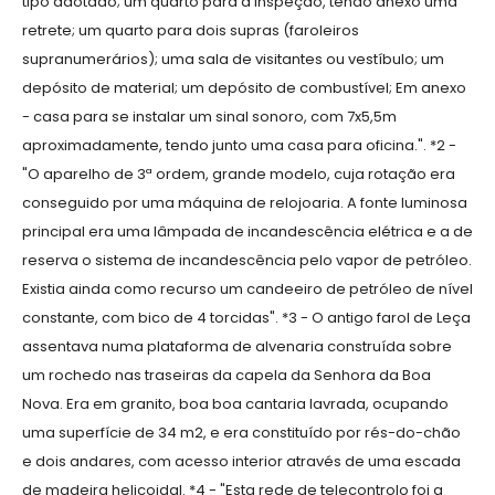
tipo adotado; um quarto para a inspeção, tendo anexo uma
retrete; um quarto para dois supras (faroleiros
supranumerários); uma sala de visitantes ou vestíbulo; um
depósito de material; um depósito de combustível; Em anexo
- casa para se instalar um sinal sonoro, com 7x5,5m
aproximadamente, tendo junto uma casa para oficina.". *2 -
"O aparelho de 3ª ordem, grande modelo, cuja rotação era
conseguido por uma máquina de relojoaria. A fonte luminosa
principal era uma lâmpada de incandescência elétrica e a de
reserva o sistema de incandescência pelo vapor de petróleo.
Existia ainda como recurso um candeeiro de petróleo de nível
constante, com bico de 4 torcidas". *3 - O antigo farol de Leça
assentava numa plataforma de alvenaria construída sobre
um rochedo nas traseiras da capela da Senhora da Boa
Nova. Era em granito, boa boa cantaria lavrada, ocupando
uma superfície de 34 m2, e era constituído por rés-do-chão
e dois andares, com acesso interior através de uma escada
de madeira helicoidal. *4 - "Esta rede de telecontrolo foi a