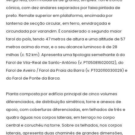
cónica, com dez andares separados por faixa pintada de
preto. Remate superior em plataforma, encimada por
lanterna de secção circular, em ferro, envidraçada e
circundada por varandim. É considerado o segundo maior
farol do país, tendo 47 metros de altura e uma altitude de 57
metros acima do mar, e o seu alcance luminoso é de 28
milhas (c. 52 km). Apresenta uma tipologia semelhante à do
Farol de Vila-Real de Santo-António (v. PT050816020012), do
Farol de Aveiro / Farol da Praia da Barra (v. PT020110030029) e
do Farol de Ponte da Barca.
Planta composta por edifício principal de cinco volumes
diferenciados, de distribuição simétrica, torre e anexos de
apoio, com coberturas diferenciadas, em telhados de três e
quatro águas nos corpos laterais, em terraço no corpo
central e coruchéu na torre. Sobre os telhados, nos corpos
laterais, apresenta duas chaminés de grandes dimensões,