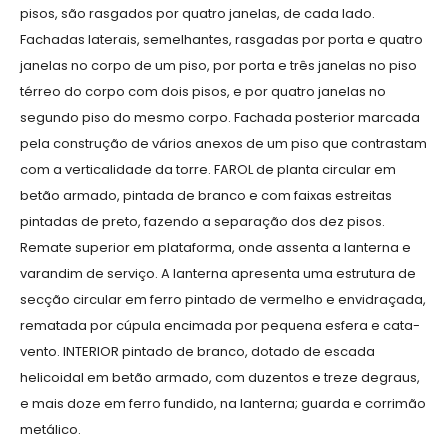
pisos, são rasgados por quatro janelas, de cada lado.
Fachadas laterais, semelhantes, rasgadas por porta e quatro
janelas no corpo de um piso, por porta e três janelas no piso
térreo do corpo com dois pisos, e por quatro janelas no
segundo piso do mesmo corpo. Fachada posterior marcada
pela construção de vários anexos de um piso que contrastam
com a verticalidade da torre. FAROL de planta circular em
betão armado, pintada de branco e com faixas estreitas
pintadas de preto, fazendo a separação dos dez pisos.
Remate superior em plataforma, onde assenta a lanterna e
varandim de serviço. A lanterna apresenta uma estrutura de
secção circular em ferro pintado de vermelho e envidraçada,
rematada por cúpula encimada por pequena esfera e cata-
vento. INTERIOR pintado de branco, dotado de escada
helicoidal em betão armado, com duzentos e treze degraus,
e mais doze em ferro fundido, na lanterna; guarda e corrimão
metálico.