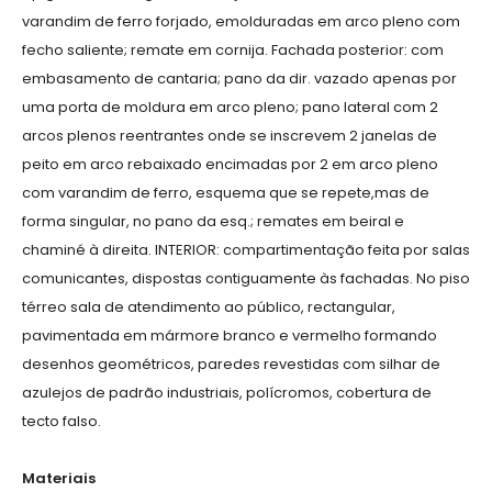
varandim de ferro forjado, emolduradas em arco pleno com
fecho saliente; remate em cornija. Fachada posterior: com
embasamento de cantaria; pano da dir. vazado apenas por
uma porta de moldura em arco pleno; pano lateral com 2
arcos plenos reentrantes onde se inscrevem 2 janelas de
peito em arco rebaixado encimadas por 2 em arco pleno
com varandim de ferro, esquema que se repete,mas de
forma singular, no pano da esq.; remates em beiral e
chaminé à direita. INTERIOR: compartimentação feita por salas
comunicantes, dispostas contiguamente às fachadas. No piso
térreo sala de atendimento ao público, rectangular,
pavimentada em mármore branco e vermelho formando
desenhos geométricos, paredes revestidas com silhar de
azulejos de padrão industriais, polícromos, cobertura de
tecto falso.
Materiais