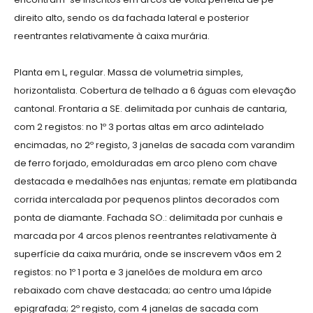
direito alto, sendo os da fachada lateral e posterior
reentrantes relativamente à caixa murária.
Planta em L, regular. Massa de volumetria simples,
horizontalista. Cobertura de telhado a 6 águas com elevação
cantonal. Frontaria a SE. delimitada por cunhais de cantaria,
com 2 registos: no 1º 3 portas altas em arco adintelado
encimadas, no 2º registo, 3 janelas de sacada com varandim
de ferro forjado, emolduradas em arco pleno com chave
destacada e medalhões nas enjuntas; remate em platibanda
corrida intercalada por pequenos plintos decorados com
ponta de diamante. Fachada SO.: delimitada por cunhais e
marcada por 4 arcos plenos reentrantes relativamente à
superfície da caixa murária, onde se inscrevem vãos em 2
registos: no 1º 1 porta e 3 janelões de moldura em arco
rebaixado com chave destacada; ao centro uma lápide
epigrafada; 2º registo, com 4 janelas de sacada com