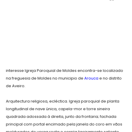
interesse Igreja Paroquial de Moldes encontra-se localizado
na freguesia de Moldes no municipio de
Arouca
e no distrito
de Aveiro.
Arquitectura religiosa, ecléctica. Igreja paroquial de planta
longitudinal de nave única, capela-mor e torre sineira
quadrada adossada à direita, junto da frontaria; fachada
principal com portal encimado pela janela do coro em vãos
moldurados de verga recta e cornija ligeiramente saliente