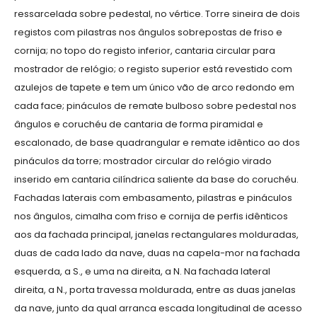
ressarcelada sobre pedestal, no vértice. Torre sineira de dois
registos com pilastras nos ângulos sobrepostas de friso e
cornija; no topo do registo inferior, cantaria circular para
mostrador de relógio; o registo superior está revestido com
azulejos de tapete e tem um único vão de arco redondo em
cada face; pináculos de remate bulboso sobre pedestal nos
ângulos e coruchéu de cantaria de forma piramidal e
escalonado, de base quadrangular e remate idêntico ao dos
pináculos da torre; mostrador circular do relógio virado
inserido em cantaria cilíndrica saliente da base do coruchéu.
Fachadas laterais com embasamento, pilastras e pináculos
nos ângulos, cimalha com friso e cornija de perfis idênticos
aos da fachada principal, janelas rectangulares molduradas,
duas de cada lado da nave, duas na capela-mor na fachada
esquerda, a S., e uma na direita, a N. Na fachada lateral
direita, a N., porta travessa moldurada, entre as duas janelas
da nave, junto da qual arranca escada longitudinal de acesso