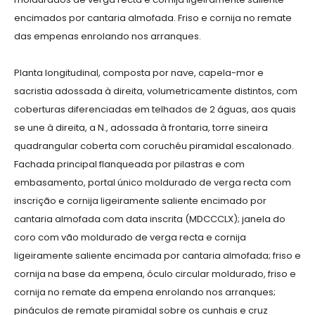
encimados por cantaria almofada. Friso e cornija no remate
das empenas enrolando nos arranques.
Planta longitudinal, composta por nave, capela-mor e
sacristia adossada à direita, volumetricamente distintos, com
coberturas diferenciadas em telhados de 2 águas, aos quais
se une à direita, a N., adossada à frontaria, torre sineira
quadrangular coberta com coruchéu piramidal escalonado.
Fachada principal flanqueada por pilastras e com
embasamento, portal único moldurado de verga recta com
inscrição e cornija ligeiramente saliente encimado por
cantaria almofada com data inscrita (MDCCCLX); janela do
coro com vão moldurado de verga recta e cornija
ligeiramente saliente encimada por cantaria almofada; friso e
cornija na base da empena, óculo circular moldurado, friso e
cornija no remate da empena enrolando nos arranques;
pináculos de remate piramidal sobre os cunhais e cruz