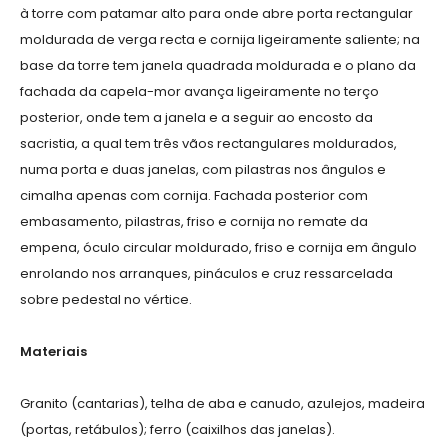
à torre com patamar alto para onde abre porta rectangular
moldurada de verga recta e cornija ligeiramente saliente; na
base da torre tem janela quadrada moldurada e o plano da
fachada da capela-mor avança ligeiramente no terço
posterior, onde tem a janela e a seguir ao encosto da
sacristia, a qual tem três vãos rectangulares moldurados,
numa porta e duas janelas, com pilastras nos ângulos e
cimalha apenas com cornija. Fachada posterior com
embasamento, pilastras, friso e cornija no remate da
empena, óculo circular moldurado, friso e cornija em ângulo
enrolando nos arranques, pináculos e cruz ressarcelada
sobre pedestal no vértice.
Materiais
Granito (cantarias), telha de aba e canudo, azulejos, madeira
(portas, retábulos); ferro (caixilhos das janelas).