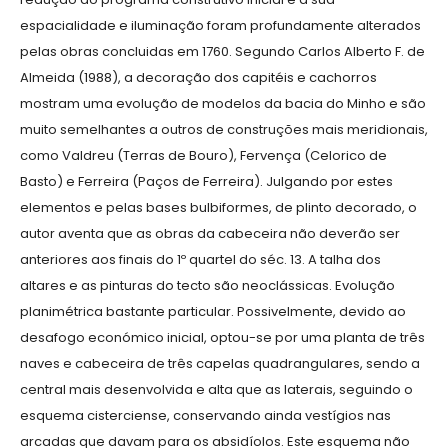
espacialidade e iluminação foram profundamente alterados
pelas obras concluidas em 1760. Segundo Carlos Alberto F. de
Almeida (1988), a decoração dos capitéis e cachorros
mostram uma evolução de modelos da bacia do Minho e são
muito semelhantes a outros de construções mais meridionais,
como Valdreu (Terras de Bouro), Fervença (Celorico de
Basto) e Ferreira (Paços de Ferreira). Julgando por estes
elementos e pelas bases bulbiformes, de plinto decorado, o
autor aventa que as obras da cabeceira não deverão ser
anteriores aos finais do 1º quartel do séc. 13. A talha dos
altares e as pinturas do tecto são neoclássicas. Evolução
planimétrica bastante particular. Possivelmente, devido ao
desafogo económico inicial, optou-se por uma planta de três
naves e cabeceira de três capelas quadrangulares, sendo a
central mais desenvolvida e alta que as laterais, seguindo o
esquema cisterciense, conservando ainda vestígios nas
arcadas que davam para os absidíolos. Este esquema não