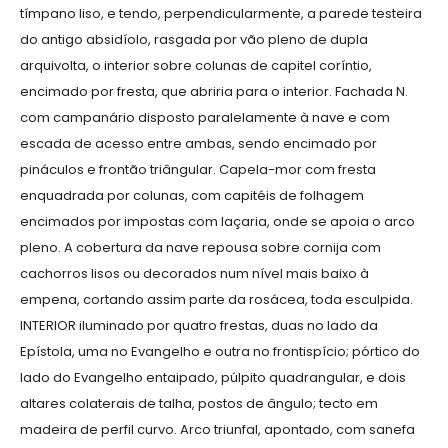
tímpano liso, e tendo, perpendicularmente, a parede testeira
do antigo absidíolo, rasgada por vão pleno de dupla
arquivolta, o interior sobre colunas de capitel coríntio,
encimado por fresta, que abriria para o interior. Fachada N.
com campanário disposto paralelamente à nave e com
escada de acesso entre ambas, sendo encimado por
pináculos e frontão triângular. Capela-mor com fresta
enquadrada por colunas, com capitéis de folhagem
encimados por impostas com laçaria, onde se apoia o arco
pleno. A cobertura da nave repousa sobre cornija com
cachorros lisos ou decorados num nível mais baixo à
empena, cortando assim parte da rosácea, toda esculpida.
INTERIOR iluminado por quatro frestas, duas no lado da
Epístola, uma no Evangelho e outra no frontispício; pórtico do
lado do Evangelho entaipado, púlpito quadrangular, e dois
altares colaterais de talha, postos de ângulo; tecto em
madeira de perfil curvo. Arco triunfal, apontado, com sanefa