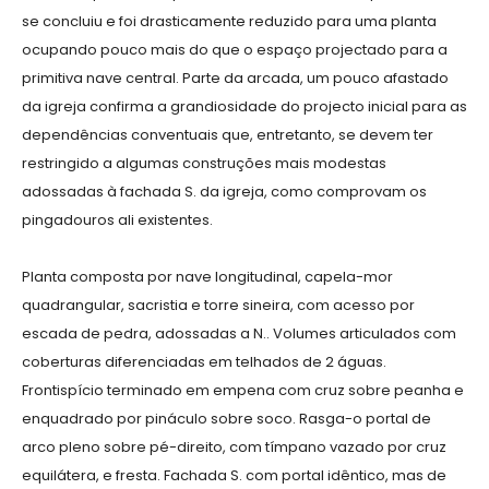
se concluiu e foi drasticamente reduzido para uma planta
ocupando pouco mais do que o espaço projectado para a
primitiva nave central. Parte da arcada, um pouco afastado
da igreja confirma a grandiosidade do projecto inicial para as
dependências conventuais que, entretanto, se devem ter
restringido a algumas construções mais modestas
adossadas à fachada S. da igreja, como comprovam os
pingadouros ali existentes.
Planta composta por nave longitudinal, capela-mor
quadrangular, sacristia e torre sineira, com acesso por
escada de pedra, adossadas a N.. Volumes articulados com
coberturas diferenciadas em telhados de 2 águas.
Frontispício terminado em empena com cruz sobre peanha e
enquadrado por pináculo sobre soco. Rasga-o portal de
arco pleno sobre pé-direito, com tímpano vazado por cruz
equilátera, e fresta. Fachada S. com portal idêntico, mas de