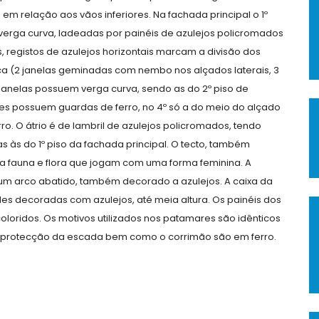
em relação aos vãos inferiores. Na fachada principal o 1º
e verga curva, ladeadas por painéis de azulejos policromados
s, registos de azulejos horizontais marcam a divisão dos
ica (2 janelas geminadas com nembo nos alçados laterais, 3
 janelas possuem verga curva, sendo as do 2º piso de
ntes possuem guardas de ferro, no 4º só a do meio do alçado
ro. O átrio é de lambril de azulejos policromados, tendo
as às do 1º piso da fachada principal. O tecto, também
a fauna e flora que jogam com uma forma feminina. A
 um arco abatido, também decorado a azulejos. A caixa da
es decoradas com azulejos, até meia altura. Os painéis dos
loridos. Os motivos utilizados nos patamares são idênticos
. A protecção da escada bem como o corrimão são em ferro.