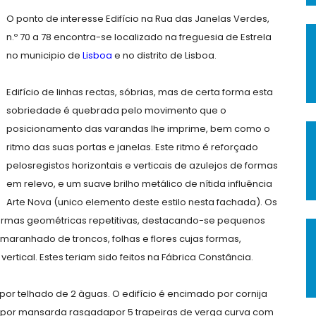
O ponto de interesse Edifício na Rua das Janelas Verdes,
n.º 70 a 78 encontra-se localizado na freguesia de Estrela
no municipio de
Lisboa
e no distrito de Lisboa.
Edifício de linhas rectas, sóbrias, mas de certa forma esta
sobriedade é quebrada pelo movimento que o
posicionamento das varandas lhe imprime, bem como o
ritmo das suas portas e janelas. Este ritmo é reforçado
pelosregistos horizontais e verticais de azulejos de formas
em relevo, e um suave brilho metálico de nítida influência
Arte Nova (unico elemento deste estilo nesta fachada). Os
 formas geométricas repetitivas, destacando-se pequenos
 emaranhado de troncos, folhas e flores cujas formas,
rtical. Estes teriam sido feitos na Fábrica Constância.
por telhado de 2 àguas. O edifício é encimado por cornija
por mansarda rasgadapor 5 trapeiras de verga curva com