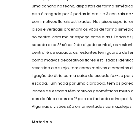
uma concha no fecho, dispostas de forma simétrica 
piso é rasgado por 2 portas laterais e 3 centrais d
com motivos florais estilizados. Nos pisos superiore
pisos e verticais ordenam os vãos de forma simétr
no central com maior espaço entre elas). Todas as
sacada e no 3º só as 2 do alçado central, as resta
central é de sacada, as restantes têm guarda de fer
como motivos decorativos flores estilizadas idêntic
revestido a azulejo, tem como motivos elementos d
ligação do átrio com a caixa da escada faz-se por
escada, iluminada por uma clarabóia, tem as pared
lances de escada têm motivos geométricos muito co
aos do átrio e aos do 1º piso da fachada principal
Algumas divisões são ornamentadas com azulejos.
Materiais