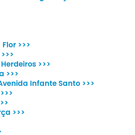
 Flor >>>
 >>>
e Herdeiros >>>
a >>>
Avenida Infante Santo >>>
 >>>
>>>
rça >>>
>