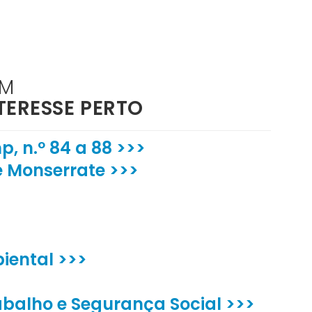
ÉM
TERESSE PERTO
, n.º 84 a 88 >>>
e Monserrate >>>
iental >>>
rabalho e Segurança Social >>>