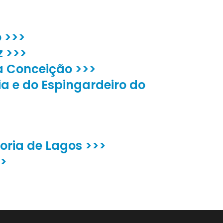
 >>>
z >>>
a Conceição >>>
ria e do Espingardeiro do
oria de Lagos >>>
>>