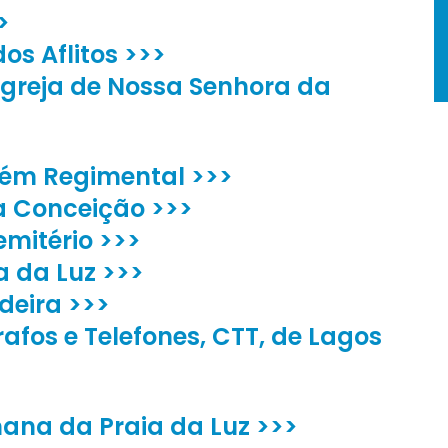
>
os Aflitos >>>
greja de Nossa Senhora da
zém Regimental >>>
a Conceição >>>
emitério >>>
a da Luz >>>
deira >>>
grafos e Telefones, CTT, de Lagos
ana da Praia da Luz >>>