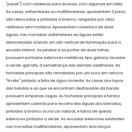
"pavet") com caldeiras para árvores, com algumas em falta.
As casas, unifamiliares ou multifamiliares, apresentam 2 pisos,
são rebocadas e pintadas a branco, rasgadas por vãos
retilíneos sem moldura. Apresentam cobertura de duas
águas; nas moradias unifamiliares as águas estão
desniveladas criando um vão vertical de iluminação para a
escada interior. As janelas e as portas de duas folhas
possuem portadas exteriores metálicas, tipo gelosia, lacadas
a verde-garrafa, à semelhança das demais caixilharias. As
fachadas principais são rematadas por um soco em reboco
"tirolês" pintado a tinta de água cinzenta. As casas dos topos
das bandas e as que se encontram desfasadas da banda
possuem empenas cegas. As fachadas principais e tardoz
apresentam caleiras para recolha das águas dos beirados,
pintadas a branco ou na cor natural, e tubos de queda
exteriores pintados a verde. As escadas exteriores existentes
nas moradias multifamiliares, apresentam dois lanços