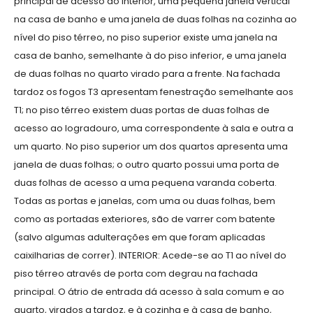
principal de acesso ao interior, uma pequena janela vertical
na casa de banho e uma janela de duas folhas na cozinha ao
nível do piso térreo, no piso superior existe uma janela na
casa de banho, semelhante à do piso inferior, e uma janela
de duas folhas no quarto virado para a frente. Na fachada
tardoz os fogos T3 apresentam fenestração semelhante aos
T1; no piso térreo existem duas portas de duas folhas de
acesso ao logradouro, uma correspondente à sala e outra a
um quarto. No piso superior um dos quartos apresenta uma
janela de duas folhas; o outro quarto possui uma porta de
duas folhas de acesso a uma pequena varanda coberta.
Todas as portas e janelas, com uma ou duas folhas, bem
como as portadas exteriores, são de varrer com batente
(salvo algumas adulterações em que foram aplicadas
caixilharias de correr). INTERIOR: Acede-se ao T1 ao nível do
piso térreo através de porta com degrau na fachada
principal. O átrio de entrada dá acesso à sala comum e ao
quarto, virados a tardoz, e à cozinha e à casa de banho,