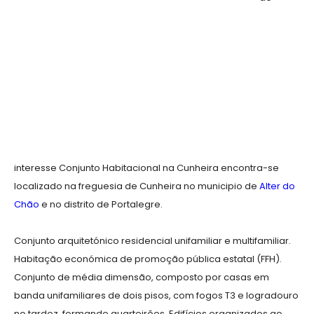
interesse Conjunto Habitacional na Cunheira encontra-se
localizado na freguesia de Cunheira no municipio de
Alter do
Chão
e no distrito de Portalegre.
Conjunto arquitetónico residencial unifamiliar e multifamiliar.
Habitação económica de promoção pública estatal (FFH).
Conjunto de média dimensão, composto por casas em
banda unifamiliares de dois pisos, com fogos T3 e logradouro
no tardoz, formando quarteirões. Edifícios organizados ao