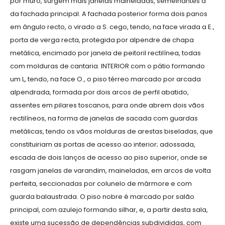
por muro, surgem mais janelas maineladas, semelhantes à
da fachada principal. A fachada posterior forma dois panos
em ângulo recto, o virado a S. cego, tendo, na face virada a E.,
porta de verga recta, protegida por alpendre de chapa
metálica, encimado por janela de peitoril rectilínea, todas
com molduras de cantaria. INTERIOR com o pátio formando
um L, tendo, na face O., o piso térreo marcado por arcada
alpendrada, formada por dois arcos de perfil abatido,
assentes em pilares toscanos, para onde abrem dois vãos
rectilíneos, na forma de janelas de sacada com guardas
metálicas, tendo os vãos molduras de arestas biseladas, que
constituiriam as portas de acesso ao interior; adossada,
escada de dois lanços de acesso ao piso superior, onde se
rasgam janelas de varandim, maineladas, em arcos de volta
perfeita, seccionadas por colunelo de mármore e com
guarda balaustrada. O piso nobre é marcado por salão
principal, com azulejo formando silhar, e, a partir desta sala,
existe uma sucessão de dependências subdivididas, com