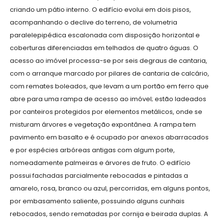
criando um pátio interno. O edifício evolui em dois pisos,
acompanhando o declive do terreno, de volumetria
paralelepipédica escalonada com disposição horizontal e
coberturas diferenciadas em telhados de quatro águas. O
acesso ao imóvel processa-se por seis degraus de cantaria,
com o arranque marcado por pilares de cantaria de calcário,
com remates boleados, que levam a um portão em ferro que
abre para uma rampa de acesso ao imóvel; estão ladeados
por canteiros protegidos por elementos metálicos, onde se
misturam árvores e vegetação expontânea. A rampa tem
pavimento em basalto e é ocupado por anexos abarracados
e por espécies arbóreas antigas com algum porte,
nomeadamente palmeiras e árvores de fruto. O edifício
possui fachadas parcialmente rebocadas e pintadas a
amarelo, rosa, branco ou azul, percorridas, em alguns pontos,
por embasamento saliente, possuindo alguns cunhais
rebocados, sendo rematadas por cornija e beirada duplas. A