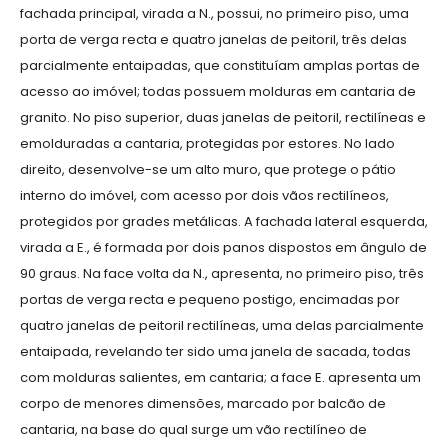
fachada principal, virada a N., possui, no primeiro piso, uma
porta de verga recta e quatro janelas de peitoril, três delas
parcialmente entaipadas, que constituíam amplas portas de
acesso ao imóvel; todas possuem molduras em cantaria de
granito. No piso superior, duas janelas de peitoril, rectilíneas e
emolduradas a cantaria, protegidas por estores. No lado
direito, desenvolve-se um alto muro, que protege o pátio
interno do imóvel, com acesso por dois vãos rectilíneos,
protegidos por grades metálicas. A fachada lateral esquerda,
virada a E., é formada por dois panos dispostos em ângulo de
90 graus. Na face volta da N., apresenta, no primeiro piso, três
portas de verga recta e pequeno postigo, encimadas por
quatro janelas de peitoril rectilíneas, uma delas parcialmente
entaipada, revelando ter sido uma janela de sacada, todas
com molduras salientes, em cantaria; a face E. apresenta um
corpo de menores dimensões, marcado por balcão de
cantaria, na base do qual surge um vão rectilíneo de