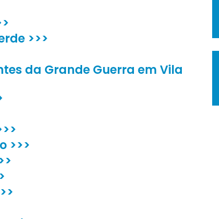
>>
erde >>>
es da Grande Guerra em Vila
>
>>>
lo >>>
>>
>
>>>