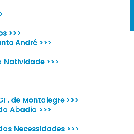
>
os >>>
anto André >>>
a Natividade >>>
GF, de Montalegre >>>
da Abadia >>>
>
das Necessidades >>>