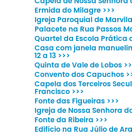
Capela de Nossa Senhora 
Ermida do Milagre >>>
Igreja Paroquial de Marvil
Palacete na Rua Passos M
Quartel da Escola Prática 
Casa com janela manuelina
12 a 13 >>>
Quinta de Vale de Lobos >
Convento dos Capuchos >
Capela dos Terceiros Secu
Francisco >>>
Fonte das Figueiras >>>
Igreja de Nossa Senhora d
Fonte da Ribeira >>>
Edifício na Rua Júlio de Araú