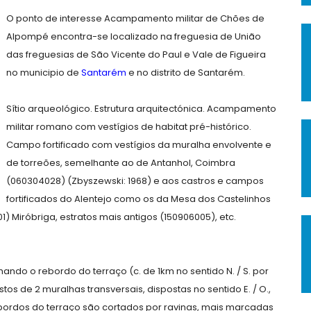
O ponto de interesse Acampamento militar de Chões de
Alpompé encontra-se localizado na freguesia de União
das freguesias de São Vicente do Paul e Vale de Figueira
no municipio de
Santarém
e no distrito de Santarém.
Sítio arqueológico. Estrutura arquitectónica. Acampamento
militar romano com vestígios de habitat pré-histórico.
Campo fortificado com vestígios da muralha envolvente e
de torreões, semelhante ao de Antanhol, Coimbra
(060304028) (Zbyszewski: 1968) e aos castros e campos
fortificados do Alentejo como os da Mesa dos Castelinhos
) Miróbriga, estratos mais antigos (150906005), etc.
ndo o rebordo do terraço (c. de 1km no sentido N. / S. por
stos de 2 muralhas transversais, dispostas no sentido E. / O.,
bordos do terraço são cortados por ravinas, mais marcadas