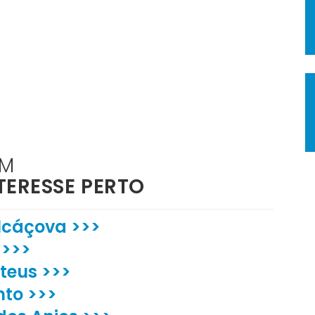
ÉM
TERESSE PERTO
Alcáçova >>>
 >>>
teus >>>
nto >>>