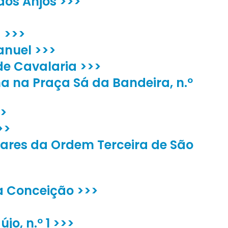
dos Anjos >>>
a >>>
anuel >>>
de Cavalaria >>>
 na Praça Sá da Bandeira, n.º
>>
>>
lares da Ordem Terceira de São
a Conceição >>>
jo, n.º 1 >>>