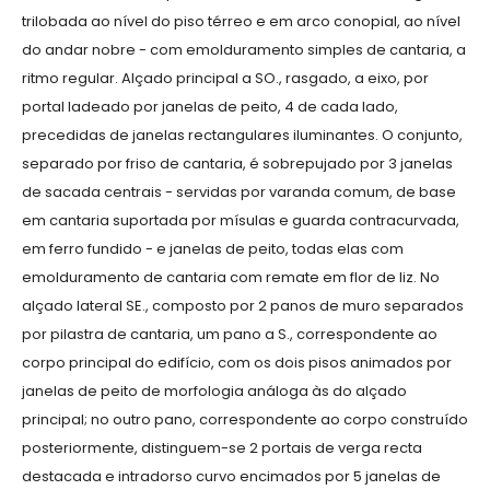
trilobada ao nível do piso térreo e em arco conopial, ao nível
do andar nobre - com emolduramento simples de cantaria, a
ritmo regular. Alçado principal a SO., rasgado, a eixo, por
portal ladeado por janelas de peito, 4 de cada lado,
precedidas de janelas rectangulares iluminantes. O conjunto,
separado por friso de cantaria, é sobrepujado por 3 janelas
de sacada centrais - servidas por varanda comum, de base
em cantaria suportada por mísulas e guarda contracurvada,
em ferro fundido - e janelas de peito, todas elas com
emolduramento de cantaria com remate em flor de liz. No
alçado lateral SE., composto por 2 panos de muro separados
por pilastra de cantaria, um pano a S., correspondente ao
corpo principal do edifício, com os dois pisos animados por
janelas de peito de morfologia análoga às do alçado
principal; no outro pano, correspondente ao corpo construído
posteriormente, distinguem-se 2 portais de verga recta
destacada e intradorso curvo encimados por 5 janelas de