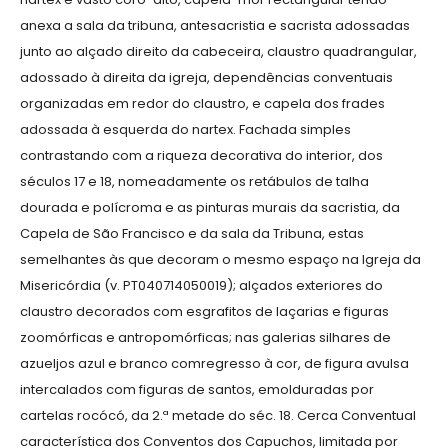
anexa a sala da tribuna, antesacristia e sacrista adossadas
junto ao alçado direito da cabeceira, claustro quadrangular,
adossado à direita da igreja, dependências conventuais
organizadas em redor do claustro, e capela dos frades
adossada à esquerda do nartex. Fachada simples
contrastando com a riqueza decorativa do interior, dos
séculos 17 e 18, nomeadamente os retábulos de talha
dourada e polícroma e as pinturas murais da sacristia, da
Capela de São Francisco e da sala da Tribuna, estas
semelhantes às que decoram o mesmo espaço na Igreja da
Misericórdia (v. PT040714050019); alçados exteriores do
claustro decorados com esgrafitos de laçarias e figuras
zoomórficas e antropomórficas; nas galerias silhares de
azueljos azul e branco comregresso à cor, de figura avulsa
intercalados com figuras de santos, emolduradas por
cartelas rocócó, da 2.ª metade do séc. 18. Cerca Conventual
característica dos Conventos dos Capuchos, limitada por