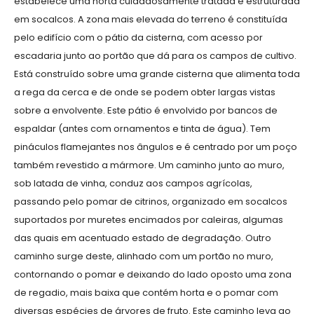
estabelece uma horta cuidadosamente tratada e estruturada
em socalcos. A zona mais elevada do terreno é constituída
pelo edifício com o pátio da cisterna, com acesso por
escadaria junto ao portão que dá para os campos de cultivo.
Está construído sobre uma grande cisterna que alimenta toda
a rega da cerca e de onde se podem obter largas vistas
sobre a envolvente. Este pátio é envolvido por bancos de
espaldar (antes com ornamentos e tinta de água). Tem
pináculos flamejantes nos ângulos e é centrado por um poço
também revestido a mármore. Um caminho junto ao muro,
sob latada de vinha, conduz aos campos agrícolas,
passando pelo pomar de citrinos, organizado em socalcos
suportados por muretes encimados por caleiras, algumas
das quais em acentuado estado de degradação. Outro
caminho surge deste, alinhado com um portão no muro,
contornando o pomar e deixando do lado oposto uma zona
de regadio, mais baixa que contém horta e o pomar com
diversas espécies de árvores de fruto. Este caminho leva ao