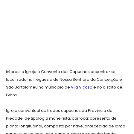
interesse Igreja e Convento dos Capuchos encontra-se
localizado na freguesia de Nossa Senhora da Conceição e
São Bartolomeu no municipio de
Vila Viçosa
e no distrito de
Évora.
Igreja conventual de frades capuchos da Província da
Piedade, de tipologia maneirista, barroca; apresenta de
planta longitudinal, composta por nave, antecedida de largo
nartex e vasto coro-alto, capela-mor rectangular tendo