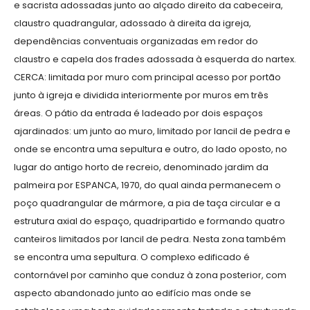
e sacrista adossadas junto ao alçado direito da cabeceira,
claustro quadrangular, adossado à direita da igreja,
dependências conventuais organizadas em redor do
claustro e capela dos frades adossada à esquerda do nartex.
CERCA: limitada por muro com principal acesso por portão
junto à igreja e dividida interiormente por muros em três
áreas. O pátio da entrada é ladeado por dois espaços
ajardinados: um junto ao muro, limitado por lancil de pedra e
onde se encontra uma sepultura e outro, do lado oposto, no
lugar do antigo horto de recreio, denominado jardim da
palmeira por ESPANCA, 1970, do qual ainda permanecem o
poço quadrangular de mármore, a pia de taça circular e a
estrutura axial do espaço, quadripartido e formando quatro
canteiros limitados por lancil de pedra. Nesta zona também
se encontra uma sepultura. O complexo edificado é
contornável por caminho que conduz à zona posterior, com
aspecto abandonado junto ao edifício mas onde se