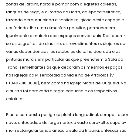
zonas de jardim, horta e pomar com alegretes caleiras,
tanques de rega, e o Portão da Horta, da época freirática,
fazendo perdurar ainda o sentido religioso deste espaço e
conferindo-lhe uma atmosfera peculiar; permanecem
igualmente a maioria dos espaços conventuais. Destacam-
se os esgrafitos do claustro, os revestimentos azulejares de
várias dependências, os retábulos de talha dourada e as
pinturas murais em particular as que preenchem a Sala do
Trono, semelhantes às que decoram os mesmos espaços
nas Igrejas da Misericórdia da vila e na de Arraiolos (v.
PT040701010008), bem como na Igreja Matriz de Ouguela. No
claustro foi aprovada a regra capucha e os respectivos
estatutos.
Planta composta por igreja planta longitudinal, composta por
nave, antecedida de largo nartex e vasto coro-alto, capela-
mor rectangular tendo anexa a sala da tribuna, antesacristia