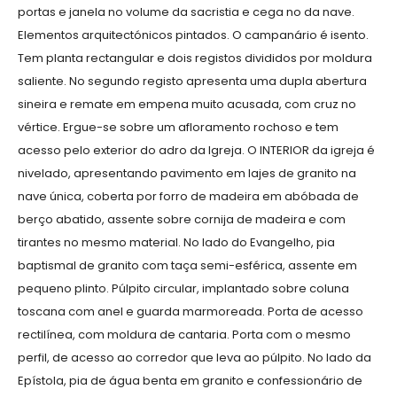
portas e janela no volume da sacristia e cega no da nave.
Elementos arquitectónicos pintados. O campanário é isento.
Tem planta rectangular e dois registos divididos por moldura
saliente. No segundo registo apresenta uma dupla abertura
sineira e remate em empena muito acusada, com cruz no
vértice. Ergue-se sobre um afloramento rochoso e tem
acesso pelo exterior do adro da Igreja. O INTERIOR da igreja é
nivelado, apresentando pavimento em lajes de granito na
nave única, coberta por forro de madeira em abóbada de
berço abatido, assente sobre cornija de madeira e com
tirantes no mesmo material. No lado do Evangelho, pia
baptismal de granito com taça semi-esférica, assente em
pequeno plinto. Púlpito circular, implantado sobre coluna
toscana com anel e guarda marmoreada. Porta de acesso
rectilínea, com moldura de cantaria. Porta com o mesmo
perfil, de acesso ao corredor que leva ao púlpito. No lado da
Epístola, pia de água benta em granito e confessionário de