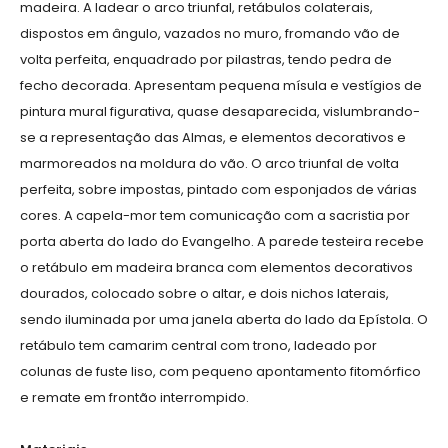
madeira. A ladear o arco triunfal, retábulos colaterais,
dispostos em ângulo, vazados no muro, fromando vão de
volta perfeita, enquadrado por pilastras, tendo pedra de
fecho decorada. Apresentam pequena mísula e vestígios de
pintura mural figurativa, quase desaparecida, vislumbrando-
se a representação das Almas, e elementos decorativos e
marmoreados na moldura do vão. O arco triunfal de volta
perfeita, sobre impostas, pintado com esponjados de várias
cores. A capela-mor tem comunicação com a sacristia por
porta aberta do lado do Evangelho. A parede testeira recebe
o retábulo em madeira branca com elementos decorativos
dourados, colocado sobre o altar, e dois nichos laterais,
sendo iluminada por uma janela aberta do lado da Epístola. O
retábulo tem camarim central com trono, ladeado por
colunas de fuste liso, com pequeno apontamento fitomórfico
e remate em frontão interrompido.