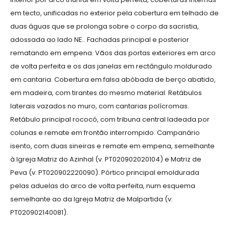
em tecto, unificadas no exterior pela cobertura em telhado de
duas águas que se prolonga sobre o corpo da sacristia,
adossada ao lado NE.. Fachadas principal e posterior
rematando em empena. Vãos das portas exteriores em arco
de volta perfeita e os das janelas em rectângulo moldurado
em cantaria. Cobertura em falsa abóbada de berço abatido,
em madeira, com tirantes do mesmo material. Retábulos
laterais vazados no muro, com cantarias polícromas.
Retábulo principal rococó, com tribuna central ladeada por
colunas e remate em frontão interrompido. Campanário
isento, com duas sineiras e remate em empena, semelhante
à Igreja Matriz do Azinhal (v. PT020902020104) e Matriz de
Peva (v. PT020902220090). Pórtico principal emoldurada
pelas aduelas do arco de volta perfeita, num esquema
semelhante ao da Igreja Matriz de Malpartida (v.
PT020902140081).