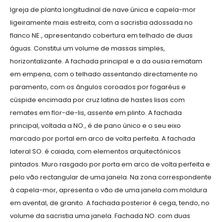
Igreja de planta longitudinal de nave única e capela-mor
ligeiramente mais estreita, com a sacristia adossada no
flanco NE., apresentando cobertura em telhado de duas
águas. Constitui um volume de massas simples,
horizontalizante. A fachada principal e a da ousia rematam
em empena, com o telhado assentando directamente no
paramento, com os ângulos coroados por fogaréus e
cúspide encimada por cruz latina de hastes lisas com
remates em flor-de-lis, assente em plinto. A fachada
principal, voltada a NO., é de pano único e o seu eixo
marcado por portal em arco de volta perfeita. A fachada
lateral SO. é caiada, com elementos arquitectónicos
pintados. Muro rasgado por porta em arco de volta perfeita e
pelo vão rectangular de uma janela. Na zona correspondente
à capela-mor, apresenta o vão de uma janela com moldura
em avental, de granito. A fachada posterior é cega, tendo, no
volume da sacristia uma janela. Fachada NO. com duas