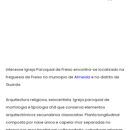
interesse Igreja Paroquial de Freixo encontra-se localizado na
freguesia de Freixo no municipio de
Almeida
e no distrito de
Guarda.
Arquitectura religiosa, seiscentista. Igreja paroquial de
morfologia e tipologia chã que conserva elementos
arquitectónicos secundários classicistas. Planta longitudinal
composta por nave única e capela-mor separadas no
interior por arco triunfal em volta perfeita, coberturas internas