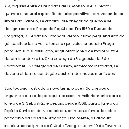
XIV, algures entre os reinados de D. Afonso IV e D. Pedro I
quando a natural expansão da urbe primitiva, extravasando os
limites do Castelo, se ampliou até chegar ao que hoje se
designa como a Praça da República. Em 1560 o Duque de
Bragança, D. Teodósio I, mandou demolir uma pequena ermida
gótica situada no vasto terreno que veio ser aquela Praça
para, em sua substituição, erigir outra igreja de maior vulto e
determinando-se fazê-la cabeça da Freguesia de São
Bartolomeu. À Colegiada de Ourém, entretanto instalada, se
deveria atribuir a condução pastoral dos novos munícipes.
Saiu todavia frustrado o novo templo que não chegou a
erguer-se e a sede paroquial passou transitoriamente para a
Igreja de S. Sebastião e depois, desde 1568, para a Igreja do
Espírito Santo ou da Misericórdia, entretanto fundada sob o
patrocínio da Casa de Bragança. Finalmente, a Paróquia
instalou-se na Igreja de S. João Evangelista em 19 de Fevereiro