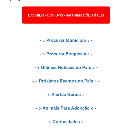
DOSSIER - COVID-19 - INFORMAÇÕES ÚTEIS
- >
Procurar Município
< -
- >
Procurar Freguesia
< -
- >
Últimas Notícias do País
< -
- >
Próximos Eventos no País
< -
- >
Alertas Gerais
< -
- >
Animais Para Adopção
< -
- >
Curiosidades
< -