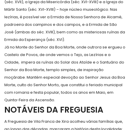
(séc. XVII), a Igreja da Misericórdia (séc. XVI-XVIII) e a Igreja do
Mártir Santo (séc. XVI-XVIII) – hoje núcleo museológico. Nas
lezírias, é possível ver a Ermida de Nossa Senhora de Alcamé,
padroeira dos campinos e dos campos, e a Ermida de São
José (ambas do séc. XVIII), bem como as misteriosas ruínas da
Ermida da Esperança (séc. XVI).
Já no Monte do Senhor da Boa Morte, onde outrora se ergueu o
Castelo de Povos, de onde vemos o Tejo, as Lezírias e a
Cidade, impera as ruínas do Solar dos Ataíde e o Santuário do
Senhor da Boa Morte, templo simples, de inspiração
moçárabe. Mantém especial devoção ao Senhor Jesus da Boa
Morte, culto do Senhor Morto, que constitui o feriado municipal
com romaria e festa popular, todos os anos em Maio, em
Quinta-Feira da Ascensão.
NOTÁVEIS DA FREGUESIA
A Freguesia de Vila Franca de Xira acolheu várias famílias que,
ao longo das décadas, marcaram a história desta localidade: