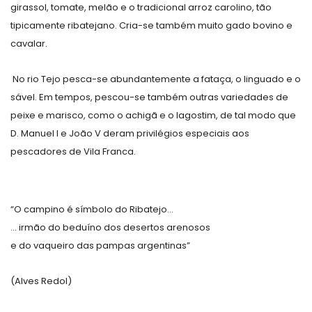
girassol, tomate, melão e o tradicional arroz carolino, tão
tipicamente ribatejano. Cria-se também muito gado bovino e
cavalar.
No rio Tejo pesca-se abundantemente a fataça, o linguado e o
sável. Em tempos, pescou-se também outras variedades de
peixe e marisco, como o achigã e o lagostim, de tal modo que
D. Manuel I e João V deram privilégios especiais aos
pescadores de Vila Franca.
“O campino é símbolo do Ribatejo…
…
irmão do beduíno dos desertos arenosos
e do vaqueiro das pampas argentinas”
(Alves Redol)