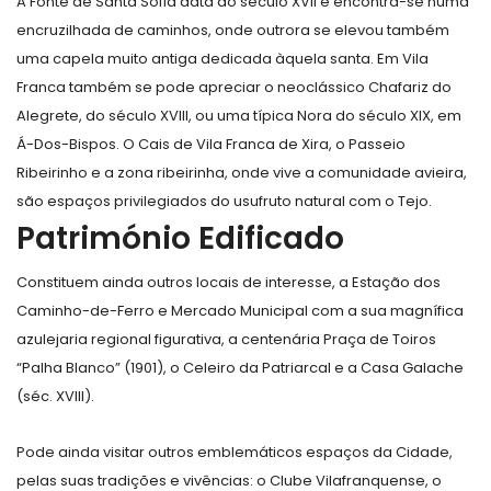
A Fonte de Santa Sofia data do século XVII e encontra-se numa
encruzilhada de caminhos, onde outrora se elevou também
uma capela muito antiga dedicada àquela santa. Em Vila
Franca também se pode apreciar o neoclássico Chafariz do
Alegrete, do século XVIII, ou uma típica Nora do século XIX, em
Á-Dos-Bispos. O Cais de Vila Franca de Xira, o Passeio
Ribeirinho e a zona ribeirinha, onde vive a comunidade avieira,
são espaços privilegiados do usufruto natural com o Tejo.
Património Edificado
Constituem ainda outros locais de interesse, a Estação dos
Caminho-de-Ferro e Mercado Municipal com a sua magnífica
azulejaria regional figurativa, a centenária Praça de Toiros
“Palha Blanco” (1901), o Celeiro da Patriarcal e a Casa Galache
(séc. XVIII).
Pode ainda visitar outros emblemáticos espaços da Cidade,
pelas suas tradições e vivências: o Clube Vilafranquense, o