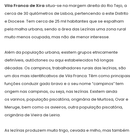
Vila Franca de Xira
situa-se na margem direita do Rio Tejo, a
cerca de 30 quilómetros de Lisboa, pertencendo a este Distrito
e Diocese. Tem cerca de 25 mil habitantes que se espalham
pela malha urbana, sendo a área das Lezírias uma zona rural
muito menos ocupada, mas não de menor interesse.
Além da população urbana, existem grupos etnicamente
definíveis, autóctones ou aqui estabelecidos há longas
décadas. Os
campinos
, trabalhadores rurais das lezírias, são
um dos mais identificativos de Vila Franca. Têm como principais
funções conduzir gado bravo e o seu nome “campinos” tem
origem nas campinas, ou seja, nas lezírias. Existem ainda
os
varinos
, população piscatória, originária de Murtosa, Ovar e
Meruge, bem como os
avieiros
, outra população piscatória,
originária de Vieira de Leiria.
As lezírias produzem muito trigo, cevada e milho, mas também