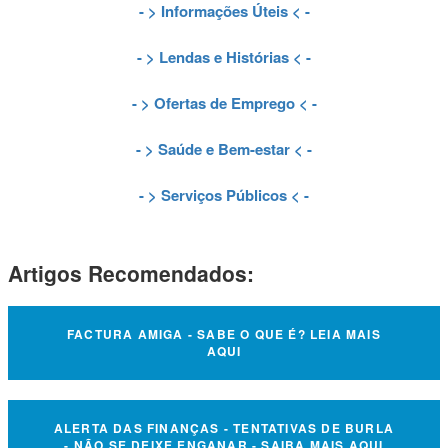
- >
Informações Úteis
< -
- >
Lendas e Histórias
< -
- >
Ofertas de Emprego
< -
- >
Saúde e Bem-estar
< -
- >
Serviços Públicos
< -
Artigos Recomendados:
FACTURA AMIGA - SABE O QUE É? LEIA MAIS
AQUI
ALERTA DAS FINANÇAS - TENTATIVAS DE BURLA
- NÃO SE DEIXE ENGANAR - SAIBA MAIS AQUI