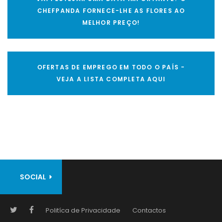
CHEFPANDA FORNECE-LHE AS FLORES AO
MELHOR PREÇO!
OFERTAS DE EMPREGO EM TODO O PAÍS -
VEJA A LISTA COMPLETA AQUI
SOCIAL
Politíca de Privacidade
Contactos