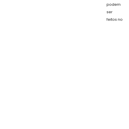
podem
ser
feitos no