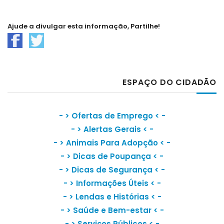
Ajude a divulgar esta informação, Partilhe!
ESPAÇO DO CIDADÃO
- >
Ofertas de Emprego
< -
- >
Alertas Gerais
< -
- >
Animais Para Adopção
< -
- >
Dicas de Poupança
< -
- >
Dicas de Segurança
< -
- >
Informações Úteis
< -
- >
Lendas e Histórias
< -
- >
Saúde e Bem-estar
< -
- >
Serviços Públicos
< -