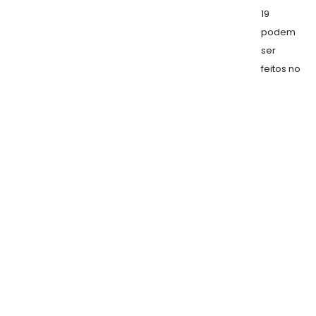
19
podem
ser
feitos no