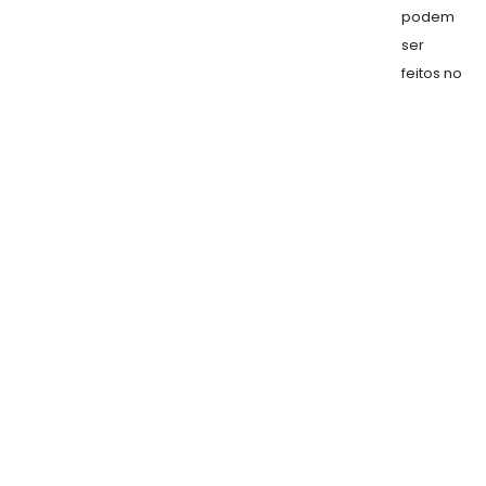
podem
ser
feitos no