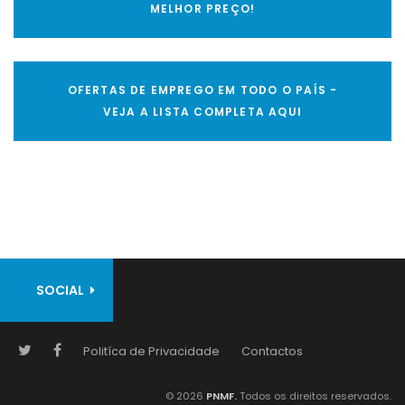
MELHOR PREÇO!
OFERTAS DE EMPREGO EM TODO O PAÍS -
VEJA A LISTA COMPLETA AQUI
SOCIAL
Politíca de Privacidade
Contactos
© 2026
PNMF.
Todos os direitos reservados.