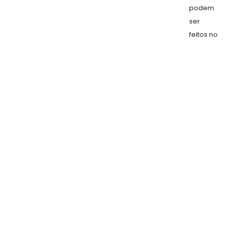
podem
ser
feitos no